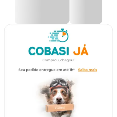
Cinza e Rosa com preço
especial, garantindo que seu pet esteja
sempre protegido e bem aconchegado no seu lar.
Cor
Cinza, Rosa
Medidas aproximadas
Gênero
Unissex
Tamanho
Comprimento
Largura
Altura
Material
Plástico
Nº 04
59 cm
48 cm
48 cm
Necessita
Sim
montagem?
Nº 05
70 cm
57 cm
57 cm
Modo de
Encaixe
Nº 06
85 cm
69 cm
69 cm
montagem
Área de
Sim
ventilação?