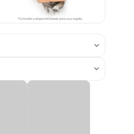
asinha Mega
e ar, além do