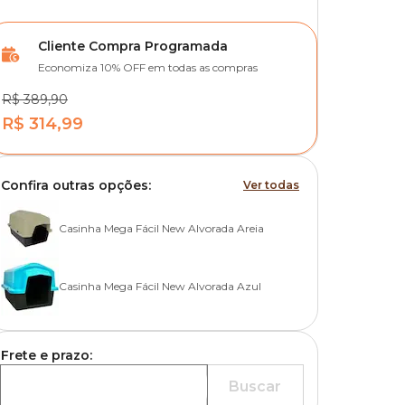
Cliente Compra Programada
Economiza 10% OFF em todas as compras
R$ 389,90
R$ 314,99
Confira outras opções:
Ver todas
Casinha Mega Fácil New Alvorada Areia
Casinha Mega Fácil New Alvorada Azul
Frete e prazo:
Buscar