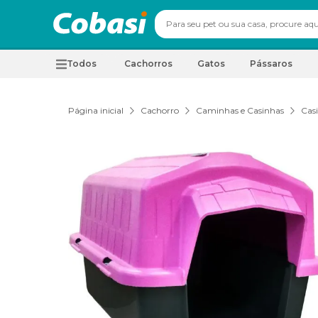
Todos
Cachorros
Gatos
Pássaros
Página inicial
Cachorro
Caminhas e Casinhas
Cas