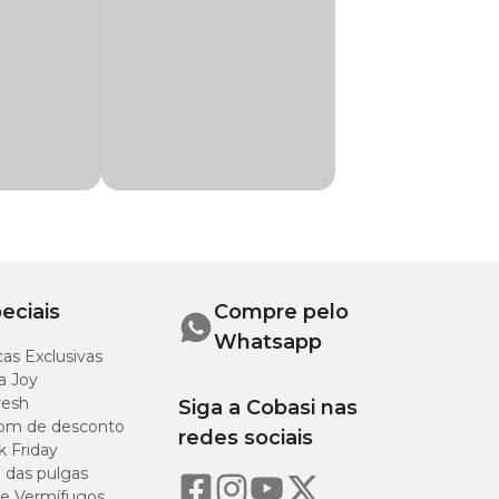
e para seu pet
ando ele deitar não
eciais
Compre pelo
Whatsapp
as Exclusivas
Medidas
a Joy
internas
resh
Siga a Cobasi nas
om de desconto
redes sociais
k Friday
(C) 51cm x
o das pulgas
(L) 36cm x
e Vermífugos