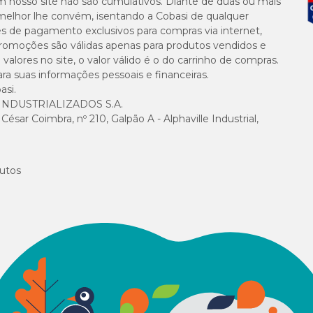
m nosso site não são cumulativos. Diante de duas ou mais
(A) 39,7
melhor lhe convém, isentando a Cobasi de qualquer
es de pagamento exclusivos para compras via internet,
e promoções são válidas apenas para produtos vendidos e
alores no site, o valor válido é o do carrinho de compras.
suas informações pessoais e financeiras.
asi.
NDUSTRIALIZADOS S.A.
sar Coimbra, nº 210, Galpão A - Alphaville Industrial,
utos