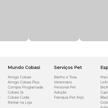
 desmontável, permitindo também que o tutor decore e a torne mais aconchegant
emplo.
 Rosa com preço
especial você só encontra aqui na Cobasi!
e comprar a casinha dele, se não souber aqui vão algumas dicas:
ça. Tem que possibilitar que ele de uma volta entorno de seu próprio eixo e, qu
Mundo Cobasi
Serviços Pet
Esp
Medidas externas
Amigo Cobasi
Banho e Tosa
Marc
(Extremos
Amigo Cobasi Plus
Veterinário
Linh
externos de
Compra Programada
Personal Pet
Biof
ponta a ponta)
Cobasi Já
Adoção
Cup
o
Cobasi Cuida
Franquia Pet Anjo
Blac
Retirar na Loja
Cicl
(C) 62cm x (L) 46cm x
(A) 43cm
Sobr