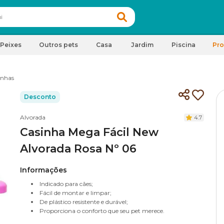
Peixes
Outros pets
Casa
Jardim
Piscina
Pr
inhas
Desconto
Alvorada
4.7
Casinha Mega Fácil New
Alvorada Rosa Nº 06
Informações
Indicado para cães;
Fácil de montar e limpar;
De plástico resistente e durável;
Proporciona o conforto que seu pet merece.