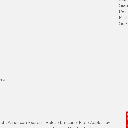
Gran
Pet
Minh
(C) 76cm x (L) 57cm x
Guia
(A) 54cm
(C) 83cm x (L) 67cm x
(A) 61cm
ets
Medid
portin
(A) 27,6
(A) 35,0
lub, American Express; Boleto bancário; Elo e Apple Pay.