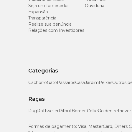
Seja um fornecedor
Ouvidoria
Expansão
Transparência
Nº 05
Realize sua denúncia
Relações com Investidores
Nº 06
Categorias
Cachorro
Gato
Pássaros
Casa
Jardim
Peixes
Outros p
Tamanho
Raças
Nº 04
Pug
Rottweiler
Pitbull
Border Collie
Golden retriever
Nº 05
Formas de pagamento:
Visa, MasterCard, Diners C