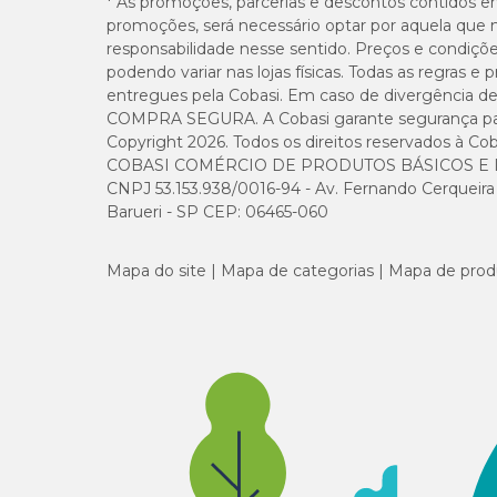
* As promoções, parcerias e descontos contidos e
Nº 06
promoções, será necessário optar por aquela que 
responsabilidade nesse sentido. Preços e condiçõ
podendo variar nas lojas físicas. Todas as regras 
entregues pela Cobasi. Em caso de divergência de v
COMPRA SEGURA. A Cobasi garante segurança para 
Copyright 2026. Todos os direitos reservados à Cob
COBASI COMÉRCIO DE PRODUTOS BÁSICOS E I
CNPJ 53.153.938/0016-94 - Av. Fernando Cerqueira Cé
Barueri - SP CEP: 06465-060
Mapa do site
Mapa de categorias
Mapa de prod