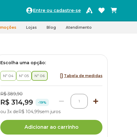
Entre ou cadastre-se
omoções
Lojas
Blog
Atendimento
Escolha uma opção:
Nº 04
Nº 05
Nº 06
Tabela de medidas
R$ 389,90
R$ 314,99
1
-19%
ou 3x de
R$ 104,99
sem juros
Adicionar ao carrinho