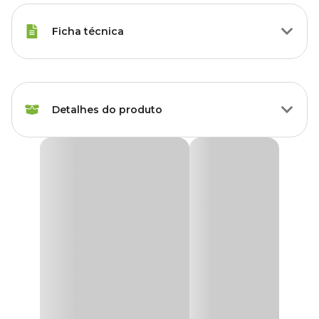
Ficha técnica
Marca
Aqua Pedras
Detalhes do produto
Gênero
Unissex
Cascalho para Aquário Mineiro Aqua Pedras Nº2
Todo aquário precisa de uma base para que a vida dos peixes e
plantas tenham qualidade. Comece escolhendo o Substrato
Cascalho para Aquário Mineiro Aqua Pedras
.
É feito a base de cascalho de cristal quartzo natural, colorido à base
de resina e corantes atóxicos, ideal para aquários, pois além de
trazer um layout bonito não altera o ph da água.