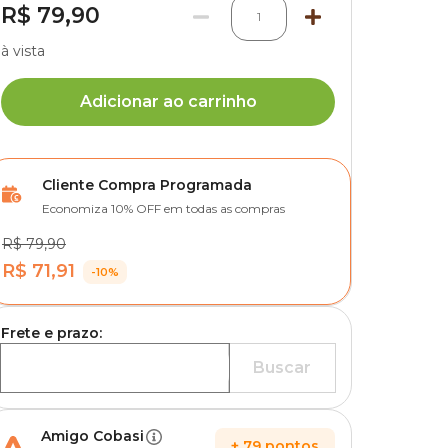
R$ 79,90
1
à vista
Adicionar ao carrinho
Cliente Compra Programada
Economiza 10% OFF em todas as compras
R$ 79,90
R$ 71,91
-10%
Frete e prazo:
Buscar
Amigo Cobasi
+
79
pontos