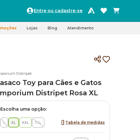
Entre ou cadastre-se
omoções
Lojas
Blog
Atendimento
porium Distripet
asaco Toy para Cães e Gatos
mporium Distripet Rosa XL
Escolha uma opção:
L
XL
XXL
3XL
Tabela de medidas