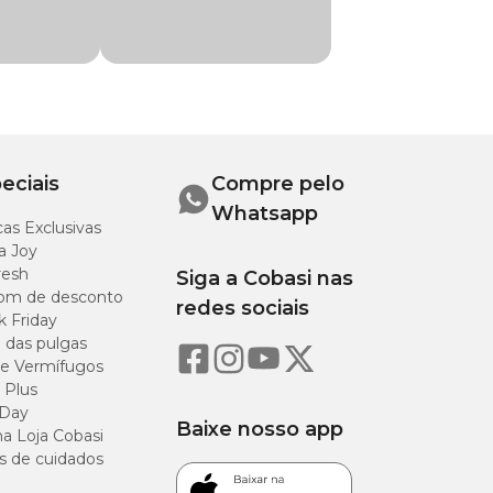
omprimento
pescoço até
 início da
auda)
4 cm
eciais
Compre pelo
Whatsapp
0 cm
as Exclusivas
a Joy
resh
Siga a Cobasi nas
4 cm
om de desconto
redes sociais
k Friday
8 cm
o das pulgas
e Vermífugos
 Plus
2 cm
 Day
Baixe nosso app
a Loja Cobasi
s de cuidados