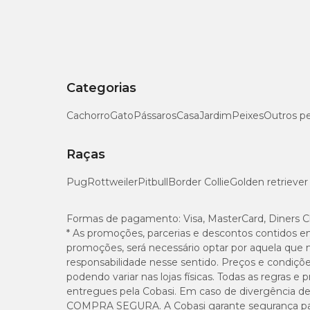
Categorias
Cachorro
Gato
Pássaros
Casa
Jardim
Peixes
Outros p
Raças
Pug
Rottweiler
Pitbull
Border Collie
Golden retriever
Formas de pagamento:
Visa, MasterCard, Diners C
* As promoções, parcerias e descontos contidos e
promoções, será necessário optar por aquela que 
responsabilidade nesse sentido. Preços e condiçõ
podendo variar nas lojas físicas. Todas as regras 
entregues pela Cobasi. Em caso de divergência de v
COMPRA SEGURA. A Cobasi garante segurança para 