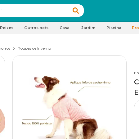
Peixes
Outros pets
Casa
Jardim
Piscina
Pr
horros
Roupas de Inverno
Em
C
E