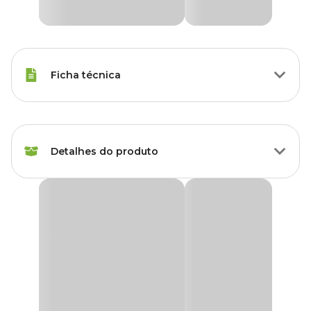
Ficha técnica
Raças Minis, Raças Pequenas,
Porte
Raças Médias, Raças Grandes
Detalhes do produto
Idade
Filhote, Adulto, Sênior
Casaco Blizzard para Cães Emporium Distripet
Raças de
Rosa
Todas as Raças
Cachorro
O
Casaco Blizzard para Cães Emporium Distripet Rosa
na
cor rosa é a escolha perfeita para unir conforto, proteção e estilo
nos dias frios.
Marca
Emporium Distripet
Confeccionado em pelúcia super macia, ele é quentinho e ideal
para manter seu pet aquecido, garantindo bem-estar mesmo nas
Cor
Rosa
temperaturas mais baixas. Seu tecido em poliéster proporciona