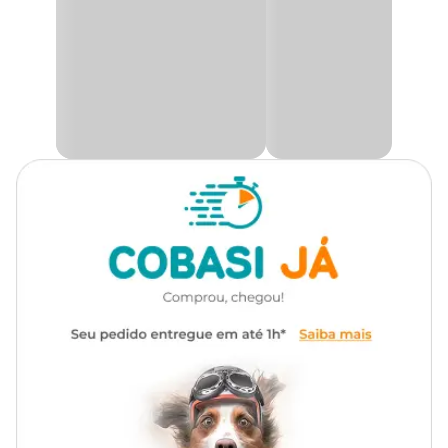
uma roupinha confortável e elegante, deixando seu pet ainda mais
charmoso no dia a dia.
Gênero
Unissex
O modelo conta com um delicado bordado de ursinho, que
adiciona um toque de fofura e charme especial à peça, tornando a
roupa de inverno ainda mais encantadora.
Indicado para cães de todos os portes
, é a roupa para
cachorro ideal para oferecer proteção térmica com muito estilo e
conforto.
Como escolher roupa de inverno para os pets?
Em muitos casos, tamanhos como “M” ou “05” podem gerar
dúvidas, por isso é essencial medir corretamente o pet antes da
compra para evitar erros.
Utilize como referência a circunferência da parte mais alta do
peitoral e o comprimento que vai da base do pescoço até o início da
cauda (ou um pouco acima).
Prefira roupas confeccionadas com materiais confortáveis e com
elasticidade, pois isso ajuda a garantir mais liberdade de
movimento e evita desconforto no pet durante o uso.