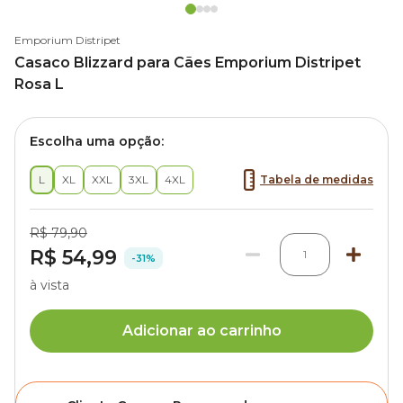
Emporium Distripet
Casaco Blizzard para Cães Emporium Distripet
Rosa L
Escolha uma opção:
L
XL
XXL
3XL
4XL
Tabela de medidas
R$ 79,90
R$ 54,99
1
-31%
à vista
Adicionar ao carrinho