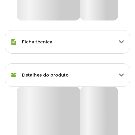
Ficha técnica
Marca
Art Cestas
Detalhes do produto
Cor
Marrom
Gênero
Unissex
Carrinho Madeira de Café Crisântemo Art Cestas
O
Carrinho Madeira de Café Crisântemo Art Cestas
é uma
Material
Madeira de Café
peça encantadora que trará um toque de aconchego a decoração
da sua casa ou jardim. Fabricado em madeira de café, sendo
sustentável.
Tipo de Produto
Cachepô