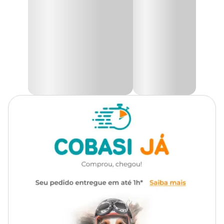
Com um design prático e versátil, o
Cachepô Carrinho de
Madeira
é ideal para comportar potes de tamanho 15, podendo ser
Acompanha prato?
Não
crisântemos, bromélias, temperos e outras plantas e flores. Além
do mais ainda é uma peça resistente e duradouro.
Possui furo?
Não
Na Cobasi você encontra a maior variedade de acessórios de
decoração para sua casa e jardim como o
Carrinho Madeira de
Café Crisântemo Art Cestas com preço
especial. Compre pelo
Autoirrigável
Não
site, app ou em uma de nossas lojas.
Medidas aproximadas
Carrinho:
Altura: 20 cm
Largura: 19 cm
Comprimento: 40 cm
Cachepô:
Altura: 15 cm
Largura: 18 cm
Comprimento: 18 cm