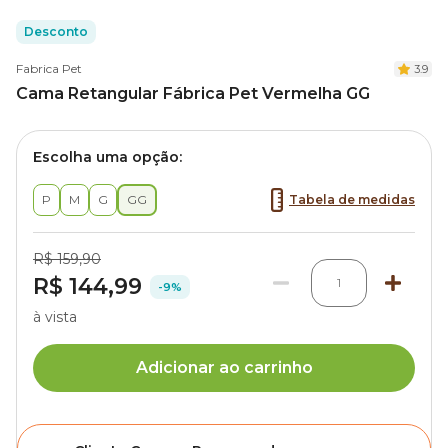
Desconto
Fabrica Pet
3.9
Cama Retangular Fábrica Pet Vermelha GG
Escolha uma opção:
P
M
G
GG
Tabela de medidas
R$ 159,90
R$ 144,99
1
-9%
à vista
Adicionar ao carrinho