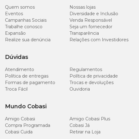
Quem somos
Nossas lojas
* A Troca do item pode ser realizada direto em uma das lojas
Eventos
Diversidade e Inclusão
Cobasi!
Campanhas Sociais
Venda Responsável
Em caso de devolução ou estorno, a solicitação deve ser realizada
Trabalhe conosco
Seja um fornecedor
em um de nossos canais de atendimento.
Expansão
Transparência
Realize sua denúncia
Relações com Investidores
Dúvidas
Atendimento
Regulamentos
Política de entregas
Política de privacidade
Formas de pagamento
Trocas e devoluções
Troca Fácil
Ouvidoria
Mundo Cobasi
Amigo Cobasi
Amigo Cobasi Plus
Compra Programada
Cobasi Já
Cobasi Cuida
Retirar na Loja