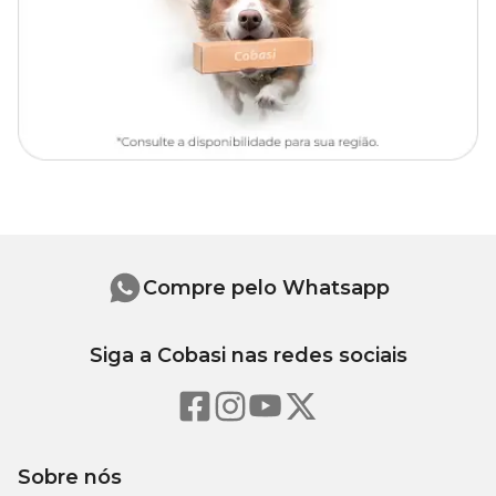
Medidas aproximadas
As medidas são aproximadas e dos extremos externos da caminha.
Como é feita em tecido, pode haver uma pequena diferença de um
lote para outro. Para a medida interna, desconte de 4 a 5cm das
medidas informadas.
Comprimento
Largura
Altura
Tamanho
(cm)
(cm)
(cm)
P
48
38
16
Compre pelo Whatsapp
M
53
43
16
Siga a Cobasi nas redes sociais
G
58
47
16
GG
66
54
16
Sobre nós