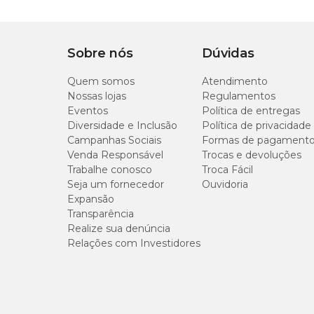
Possui zíper?
Sim
Tamanho
Sobre nós
Dúvidas
P
Modo de lavagem
Lavar à mão
Quem somos
Atendimento
Nossas lojas
Regulamentos
M
Classificação
Super Premium
Eventos
Política de entregas
Diversidade e Inclusão
Política de privacidade
G
Campanhas Sociais
Formas de pagament
Venda Responsável
Trocas e devoluções
Trabalhe conosco
Troca Fácil
Seja um fornecedor
Ouvidoria
Expansão
Como lavar a Cama Fábrica Pet?
Transparência
Realize sua denúncia
Lavar a capa e os enchimentos separadamente.
Relações com Investidores
Capa
Abra os zíperes, retire os enchimentos, feche os zíper
lave a capa em tanque ou máquina de lavar preferenci