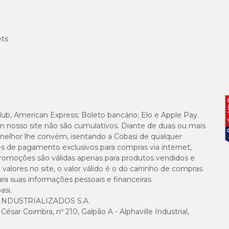
encialmente com sabão líquido;
o e lave os enchimentos;
a total do sabão;
ets
e água, sem torcer para não deformar;
lub, American Express; Boleto bancário; Elo e Apple Pay.
m nosso site não são cumulativos. Diante de duas ou mais
melhor lhe convém, isentando a Cobasi de qualquer
es de pagamento exclusivos para compras via internet,
e promoções são válidas apenas para produtos vendidos e
alores no site, o valor válido é o do carrinho de compras.
suas informações pessoais e financeiras.
asi.
NDUSTRIALIZADOS S.A.
sar Coimbra, nº 210, Galpão A - Alphaville Industrial,