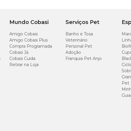
Comprimento
Largu
Mundo Cobasi
Serviços Pet
Esp
53 cm
43 cm
Amigo Cobasi
Banho e Tosa
Marc
Amigo Cobasi Plus
Veterinário
Linh
61 cm
51 cm
Compra Programada
Personal Pet
Biof
Cobasi Já
Adoção
Cup
71 cm
56 cm
o
Cobasi Cuida
Franquia Pet Anjo
Blac
Retirar na Loja
Cicl
Sobr
Gran
Pet
Minh
Guia
es (para não danificarem na lavagem);
almente em ciclo delicado.