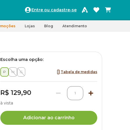
Entre ou cadastre-se
omoções
Lojas
Blog
Atendimento
Escolha uma opção:
P
M
G
Tabela de medidas
R$ 129,90
1
à vista
Adicionar ao carrinho