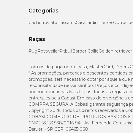
Enchimentos
Os enchimentos podem ser lavados por imersão prefer
Categorias
coloque água no tanque ou balde, dissolva bem o sabã
troque a água e enxague abundantemente até a retirad
Cachorro
Gato
Pássaros
Casa
Jardim
Peixes
Outros p
espremer bem com as mãos para retirada do excesso d
secar em varal, à sombra, na posição horizontal.
Raças
Pug
Rottweiler
Pitbull
Border Collie
Golden retriever
Formas de pagamento:
Visa, MasterCard, Diners C
* As promoções, parcerias e descontos contidos e
promoções, será necessário optar por aquela que 
responsabilidade nesse sentido. Preços e condiçõ
podendo variar nas lojas físicas. Todas as regras 
entregues pela Cobasi. Em caso de divergência de v
COMPRA SEGURA. A Cobasi garante segurança para 
Copyright 2026. Todos os direitos reservados à Cob
COBASI COMÉRCIO DE PRODUTOS BÁSICOS E I
CNPJ 53.153.938/0016-94 - Av. Fernando Cerqueira Cé
Barueri - SP CEP: 06465-060