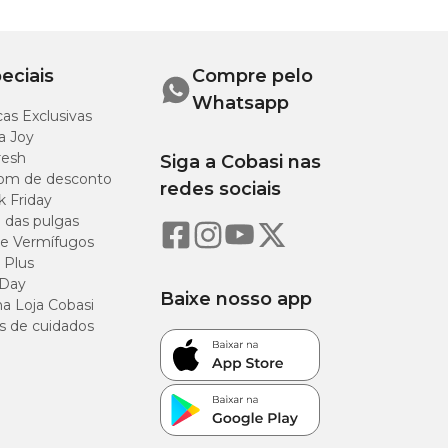
ra
Altura
eciais
Compre pelo
18 cm
Whatsapp
as Exclusivas
a Joy
20 cm
resh
Siga a Cobasi nas
om de desconto
redes sociais
21 cm
k Friday
o das pulgas
e Vermífugos
 Plus
 Day
Baixe nosso app
a Loja Cobasi
s de cuidados