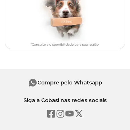
M
49 cm
41 cm
20 cm
G
58 cm
47 cm
23 cm
GG
66 cm
53 cm
24 cm
Medidas Internas
Tamanho
Comprimento
Largura
Altura
Compre pelo Whatsapp
P
34 cm
29 cm
10 cm
Siga a Cobasi nas redes sociais
M
44 cm
38 cm
11 cm
G
52 cm
46 cm
13 cm