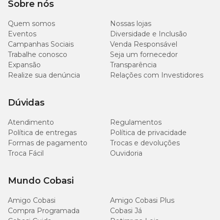
Sobre nós
Quem somos
Nossas lojas
Eventos
Diversidade e Inclusão
Como lavar a caminha sem zíper?
Campanhas Sociais
Venda Responsável
Trabalhe conosco
Seja um fornecedor
Esse produto não possui zíperes, mas não se preocupe, para uma
Expansão
Transparência
boa higienização é só seguir as instruções a seguir:
Realize sua denúncia
Relações com Investidores
Lavar por imersão preferencialmente com sabão líquido;
coloque água no tanque ou balde, dissolva bem o sabão e lave
Dúvidas
a cama esfregando partes necessárias;
troque a água e enxague abundantemente até a retirada total
Atendimento
Regulamentos
do sabão;
Política de entregas
Política de privacidade
espremer toda a cama com as mãos para retirada do excesso
Formas de pagamento
Trocas e devoluções
de água, sem torcer para não deformar os enchimentos;
secar em varal na posição horizontal.
Troca Fácil
Ouvidoria
*A
troca do item
pode ser realizada direto em uma das lojas
Mundo Cobasi
Cobasi!
Amigo Cobasi
Amigo Cobasi Plus
Em caso de devolução ou estorno, a solicitação deve ser realizada
Compra Programada
Cobasi Já
em um de nossos canais de atendimento.