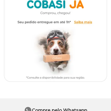
conforme orientação do médico-veterinário. Para mais
microalgas Schizochytrium sp.
informações sobre o tratamento, consulte a
bula do Calmyn Cat
.
Embalagem com 60g e
Apresentação
Calmyn Cat: composição
dosador
Mononitrato de tiamina, magnésio aminoácido quelato, L-
triptofano, extrato da folha de Passiflora incarnata (0,26%), extrato
de camomila (Matricaria chamomilla) (1,75%), extrato de valeriana
(Valeriana officinalis) (2,14%), biomassa de
microalgas Schizochytrium sp., levedura inativada desidratada,
extrato de leveduras, amido de milho¹, metilparabeno,
propilparabeno, BHT (butilhidroxitolueno). Espécies doadoras de
genes: Bacillus thuringiensis, Streptomyces viridochromogenes,
Agrobacterium tumefaciens, Zea mays, Sphingobium
herbicidorovans, Dicossoma sp, Diabrotica firgifera,
Thermoccocales spp., Bacillus substilis, E. coli, D. virgífera, S.
herbicidovoram, Agrobacterium, S. maltophilia, Brevibacillus
laterosporus.
Calmyn Cat: efeitos colaterais
O tratamento de sintomas de ansiedade e estresse em gatos com
Compre pelo Whatsapp