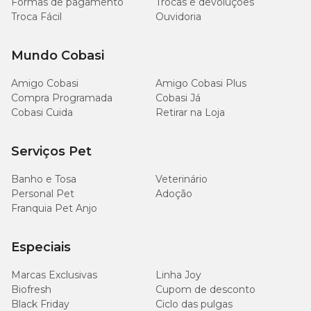
Formas de pagamento
Trocas e devoluções
vitaminas
para gatos em condições imperdíveis. Aproveite
Troca Fácil
Ouvidoria
também a
Compra Programada
e agende a entrega de seus
pedidos para quando quiser!
Mundo Cobasi
Amigo Cobasi
Amigo Cobasi Plus
Compra Programada
Cobasi Já
Cobasi Cuida
Retirar na Loja
Serviços Pet
Banho e Tosa
Veterinário
Personal Pet
Adoção
Franquia Pet Anjo
Especiais
Marcas Exclusivas
Linha Joy
Biofresh
Cupom de desconto
Black Friday
Ciclo das pulgas