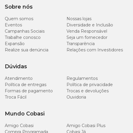
Sobre nós
Utilize fertilizantes líquidos balanceados, uma vez por mês,
durante a primavera e o verão.
Quem somos
Nossas lojas
Eventos
Diversidade e Inclusão
Campanhas Sociais
Venda Responsável
Poda
Trabalhe conosco
Seja um fornecedor
Expansão
Transparência
A poda não é necessária, mas pode ser feita para controlar o
Realize sua denúncia
Relações com Investidores
crescimento e manter o formato desejado.
Dúvidas
Atendimento
Regulamentos
Política de entregas
Política de privacidade
Formas de pagamento
Trocas e devoluções
Troca Fácil
Ouvidoria
Mundo Cobasi
Amigo Cobasi
Amigo Cobasi Plus
Compra Programada
Cobasi Já