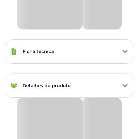
Ficha técnica
Marca
Holambra
Detalhes do produto
Cor
Verde
Gênero
Unissex
Callisia Pendente Planta Natural Cuia 21
Grupo
Plantas
Produto disponível exclusivamente para retirada
em lojas Cobasi de São Paulo, com opção de
escolha do modelo disponível no momento da
Tipo de Planta
Folhagem