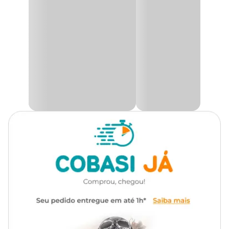
retirada.
Utilidade
Decoração
A
Callisia Pendente
, também conhecida como dinheiro-em-
penca, é uma planta tropical de crescimento rápido e bastante
Ambiente
Interno
decorativa, ideal para jardins suspensos ou como planta pendente
em vasos. Com suas folhas suculentas e de textura delicada, ela se
destaca como uma excelente opção para quem deseja adicionar
Tipo de Iluminação
Indireta
um toque de verde em ambientes internos e externos. Sua
ramificação abundante cria cascatas de folhas, formando um
visual elegante e natural, que transforma qualquer espaço em um
Rega
Moderada
ambiente mais aconchegante e vibrante. A
Callisia
é perfeita
para quem busca uma planta versátil e fácil de cuidar, que se
adapta bem à iluminação indireta e oferece um charme único.
Além de sua beleza estética, a
Callisia Pendente
é uma planta
de baixo custo e manutenção simples, ideal para quem busca
praticidade no cultivo. Ela pode ser cultivada tanto em vasos
suspensos quanto em jardineiras, sendo uma excelente opção para
decorar varandas, pátios e até interiores de casas. Sua resistência e o
rápido crescimento tornam-na uma escolha popular para aqueles
que desejam um toque verde e fresco no paisagismo, sem
complicação no cultivo.