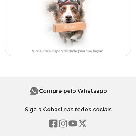
Só aqui na Cobasi você encontra a
Callisia Pendente Planta
Natural Cuia 21 com preço
especial. Compre agora mesmo em
nosso site, app ou em uma de nossas lojas.
Iluminação
Prefere luz indireta e ambientes bem iluminados, mas sem
exposição direta ao sol forte.
Rega
Regar regularmente, mantendo o solo ligeiramente úmido, mas
não encharcado.
Compre pelo Whatsapp
Substrato
Siga a Cobasi nas redes sociais
Solo bem drenado, enriquecido com matéria orgânica.
Adubação