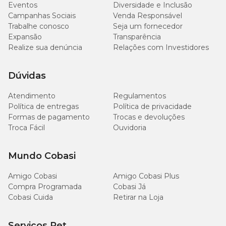
Eventos
Diversidade e Inclusão
36 Litros - 7 garrafas pet de 2L ou 54 latinhas de 350ml
Campanhas Sociais
Venda Responsável
Trabalhe conosco
Seja um fornecedor
Expansão
Transparência
Realize sua denúncia
Relações com Investidores
Dúvidas
Atendimento
Regulamentos
Política de entregas
Política de privacidade
Formas de pagamento
Trocas e devoluções
Troca Fácil
Ouvidoria
Mundo Cobasi
Amigo Cobasi
Amigo Cobasi Plus
Compra Programada
Cobasi Já
Cobasi Cuida
Retirar na Loja
Serviços Pet