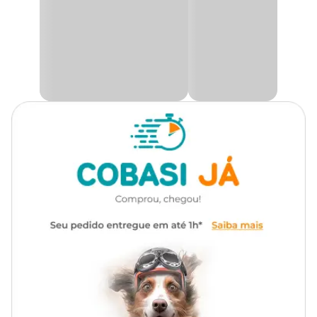
durabilidade e qualidade incomparáveis. A tampa com design
único conta com suporte para bebidas, e a alça ergonômica facilita
na hora do transporte.
Com versatilidade para todos os momentos, a
Caixa Térmica Bel
é perfeitamente adequada para acompanhá-lo em diversas
situações, seja como
cooler de praia
, acampamentos, churrascos
ou reuniões com a família e amigos. Sua qualidade comprovada e
design funcional a tornam essencial para manter as bebidas
geladas e os alimentos preservados por mais tempo.
Desfrute de bebidas e alimentos sempre bem conservados em
qualquer situação. Aqui na Cobasi, você encontra a
Caixa
Térmica Bel com preço
especial e aproveite momentos mais
práticos e agradáveis.
Especificações Técnicas
Material: Polipropileno com isolamento térmico em Polietileno
Expandido (EPS);
Livre de BPA;
Alça ergonômica para facilitar o transporte;
Tampa com trava de segurança;
Fácil de limpar e prática de usar.