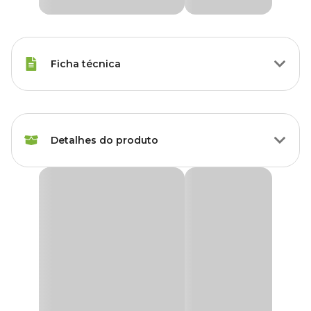
Ficha técnica
Marca
Bel
Detalhes do produto
Cor
Roxo
Gênero
Unissex
Caixa Térmica Bel Roxa
A
Caixa Térmica Bel
é a junção da qualidade e conveniência para
Material
Polietileno, Polipropileno
diversas situações. O
cooler Bel
representa a escolha ideal para
aqueles que procuram segurança no armazenamento de
alimentos e bebidas. Fabricada sem a presença de BPA, essa caixa
térmica assegura maior tranquilidade no uso diário.
Confeccionada em material 100% virgem, atóxico e que não
transfere odores indesejados para os alimentos, proporciona