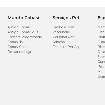
Mundo Cobasi
Serviços Pet
Esp
Amigo Cobasi
Banho e Tosa
Marc
Amigo Cobasi Plus
Veterinário
Linh
Compra Programada
Personal Pet
Biof
Cobasi Já
Adoção
Cup
o
Cobasi Cuida
Franquia Pet Anjo
Blac
Retirar na Loja
Cicl
Sobr
Gran
Pet
Minh
Guia