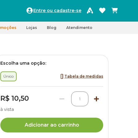
Entre ou cadastre-se
omoções
Lojas
Blog
Atendimento
Escolha uma opção:
Único
Tabela de medidas
R$ 10,50
1
à vista
Adicionar ao carrinho