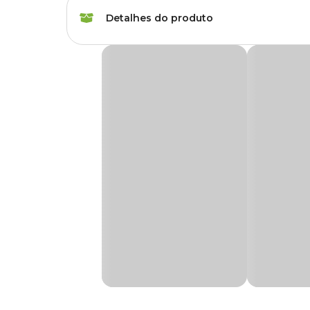
Marca
Albano
Detalhes do produto
Cor
Vinho
Cachepô Quadrado Arrazo 14,5cm Ameixa
Gênero
Unissex
O
Cachepô Quadrado Arrazo 14,5 cm Ameixa
é a esc
quadrado e acabamento elegante, ele valoriza vasos e arr
Material
Papelão
Produzido em
papel cartão e papel micro-ondulado
perfeitas para pequenos vasos, facilitando a composição de 
Tipo de Produto
Cachepô
Transforme o seu espaço com uma opção que combina funcio
Arrazo com preço especial
. Compre pelo site, app ou e
Acompanha
Não
prato?
Medidas aproximadas
Possui furo?
Não
Tamanho
Autoirrigável
Não
Único