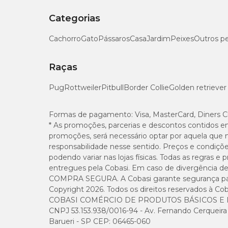
Categorias
Cachorro
Gato
Pássaros
Casa
Jardim
Peixes
Outros p
Raças
Pug
Rottweiler
Pitbull
Border Collie
Golden retriever
Formas de pagamento:
Visa, MasterCard, Diners C
* As promoções, parcerias e descontos contidos e
promoções, será necessário optar por aquela que 
responsabilidade nesse sentido. Preços e condiçõ
podendo variar nas lojas físicas. Todas as regras 
entregues pela Cobasi. Em caso de divergência de v
COMPRA SEGURA. A Cobasi garante segurança para 
Copyright 2026. Todos os direitos reservados à Cob
COBASI COMÉRCIO DE PRODUTOS BÁSICOS E I
CNPJ 53.153.938/0016-94 - Av. Fernando Cerqueira Cé
Barueri - SP CEP: 06465-060