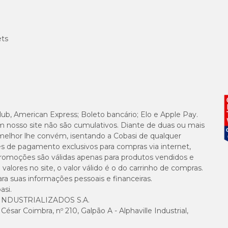
ets
lub, American Express; Boleto bancário; Elo e Apple Pay.
m nosso site não são cumulativos. Diante de duas ou mais
melhor lhe convém, isentando a Cobasi de qualquer
es de pagamento exclusivos para compras via internet,
e promoções são válidas apenas para produtos vendidos e
alores no site, o valor válido é o do carrinho de compras.
suas informações pessoais e financeiras.
asi.
NDUSTRIALIZADOS S.A.
sar Coimbra, nº 210, Galpão A - Alphaville Industrial,