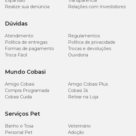
Expansão
Transparência
Realize sua denúncia
Relações com Investidores
Nº 02
12,5
12,1
Nº 03
16,2
15,6
Dúvidas
Atendimento
Regulamentos
Nº 07
25,5
25,7
Política de entregas
Política de privacidade
Formas de pagamento
Trocas e devoluções
Troca Fácil
Ouvidoria
Mundo Cobasi
Amigo Cobasi
Amigo Cobasi Plus
Compra Programada
Cobasi Já
Cobasi Cuida
Retirar na Loja
Serviços Pet
Banho e Tosa
Veterinário
Personal Pet
Adoção