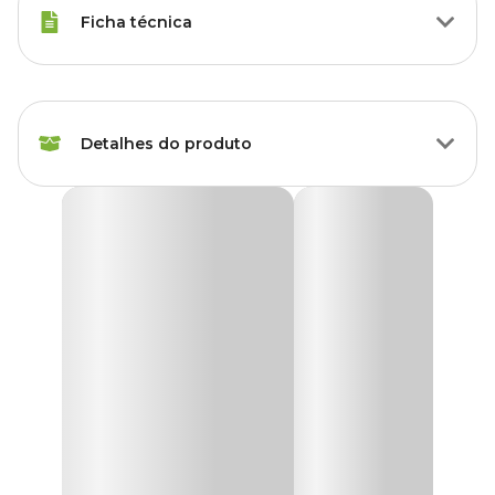
Ficha técnica
Marca
Vasos Raiz
Detalhes do produto
Cor
Verde
Gênero
Unissex
Cachepô Due Vasos Raiz Verde Militar
O
Cachepô Due Vasos Raiz Verde Militar
é a combinação
Material
Plástico
ideal de design simples e versatilidade. Perfeito para quem busca
praticidade e estilo, ele se adapta bem a qualquer espaço, seja
interno ou externo. Sua estrutura eficiente permite o cultivo de
Tipo de Produto
Cachepô
diversas plantas, como orquídeas, suculentas, folhagens, hortas e
plantas pendentes. Além disso, graças às suas arestas internas, que
elevam o cachepô e ajudam na drenagem, ele garante a saúde das
Acompanha prato?
Não
suas plantas.
Fabricado com
plástico 100% reciclado
e fibras naturais, o
Possui furo?
Sim
Cachepô Due é uma opção sustentável, que contribui para a
redução de desperdício e promove a reutilização de materiais.