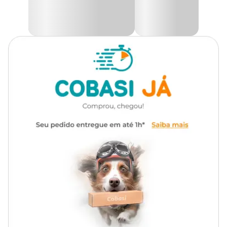
Além de ser ecológico, ele oferece qualidade com baixo impacto
Autoirrigável
Não
ambiental.
Com seu design simples e elegante, o
cachepô Vasos Raiz
traz
praticidade e beleza para qualquer ambiente. Ele combina
perfeitamente com diferentes estilos de decoração, destacando suas
plantas de maneira sofisticada e discreta. Ideal para quem deseja
personalizar seu espaço de forma prática e criativa.
Encaixe Exclusivo Raiz
O
Cachepô Due
apresenta um encaixe exclusivo que transforma
cada vaso em uma peça criativa e imponente. Ao empilhar os
vasos, é possível criar formas que remetem a taças, castiçais e até
ampulhetas, conferindo um visual elegante e sofisticado ao
ambiente. Esse sistema de encaixe permite composições
volumétricas que valorizam a decoração e destacam suas plantas
de maneira única.
Com seu design inovador, o Cachepô Due pode ser utilizado
individualmente ou empilhado em duplas, oferecendo uma
infinidade de formas e arranjos. Ele proporciona total liberdade
para criar novas combinações, tornando-se a escolha ideal para
quem deseja personalizar seu espaço com plantas de forma