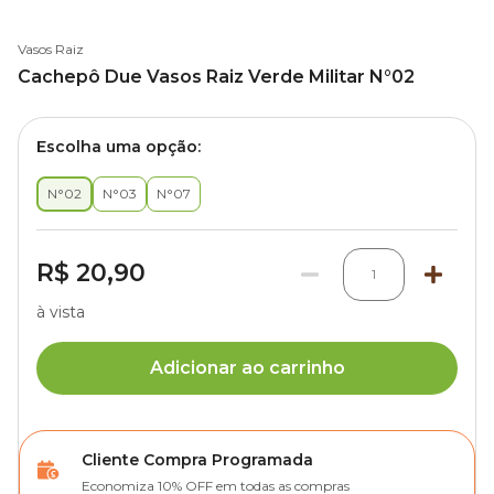
Vasos Raiz
Cachepô Due Vasos Raiz Verde Militar N°02
Escolha uma opção:
N°02
N°03
N°07
R$ 20,90
1
à vista
Adicionar ao carrinho
Cliente Compra Programada
Economiza 10% OFF em todas as compras