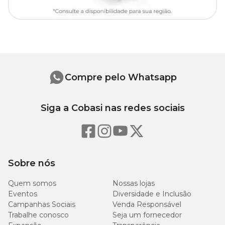
criação de diversas formas e arranjos. Ele oferece flexibilidade total
para criar novas combinações e formas, sendo perfeito para quem
gosta de personalizar seu espaço com plantas de maneira única e
criativa.
Compatibilidade de encaixes do Cachepô Cuia Due Vasos
Raiz Verde Militar
Compre pelo Whatsapp
Cachepô Cuia N°06 encaixa com: Cachepô Mini Cuia N°01,
Cachepô Orquídea N°05 e Cachepô N°07.
Siga a Cobasi nas redes sociais
Transforme o seu espaço com a escolha perfeita para quem
valoriza funcionalidade, sustentabilidade e estilo. Aqui na Cobasi,
você encontra o
Cachepô Cuia Due Vasos Raiz Verde Militar
com preço
especial. Compre pelo site, app ou em uma das
nossas lojas e aproveite a versatilidade e elegância desta peça para
Sobre nós
criar arranjos únicos e modernos, enquanto cuida do meio
ambiente.
Quem somos
Nossas lojas
Eventos
Diversidade e Inclusão
Medidas aproximadas
Campanhas Sociais
Venda Responsável
Trabalhe conosco
Seja um fornecedor