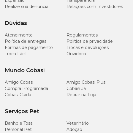
Expansão
Transparência
Diâmetro
Altura
Tamanho
Realize sua denúncia
Relações com Investidores
(cm)
(cm)
Dúvidas
Nº 06
24
14
Atendimento
Regulamentos
Política de entregas
Política de privacidade
Formas de pagamento
Trocas e devoluções
Troca Fácil
Ouvidoria
Mundo Cobasi
Amigo Cobasi
Amigo Cobasi Plus
Compra Programada
Cobasi Já
Cobasi Cuida
Retirar na Loja
Serviços Pet
Banho e Tosa
Veterinário
Personal Pet
Adoção