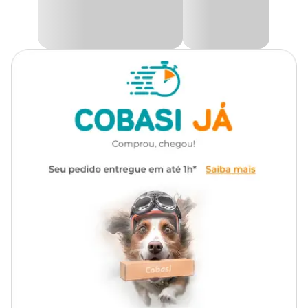
ele, você contribui para a redução de desperdício e a reutilização de
Autoirrigável
Não
materiais, além de ter um produto de qualidade com baixo
impacto ambiental.
Com um design simples e elegante, o
vaso cuia
é ideal para
quem deseja destacar suas plantas de maneira sofisticada. Ele
combina com diferentes estilos de decoração e pode ser usado
tanto em espaços internos quanto externos, oferecendo beleza e
harmonia ao ambiente.
Encaixe Exclusivo Raiz
O
Cachepô Due
possui um encaixe exclusivo que transforma o
vaso em uma peça de destaque e originalidade. O Cachepô Due
possui um encaixe exclusivo que transforma o vaso em uma peça
de destaque e originalidade. Ao empilhar os vasos, é possível criar
formas que lembram taças, castiçais ou até ampulhetas,
adicionando um toque de elegância e sofisticação ao ambiente.
Esse sistema de encaixe possibilita composições volumétricas que
enriquecem a decoração e realçam suas plantas de maneira
singular.
Com seu design inovador, o Cachepô Due pode ser usado tanto
individualmente quanto em duplas empilhadas, permitindo a