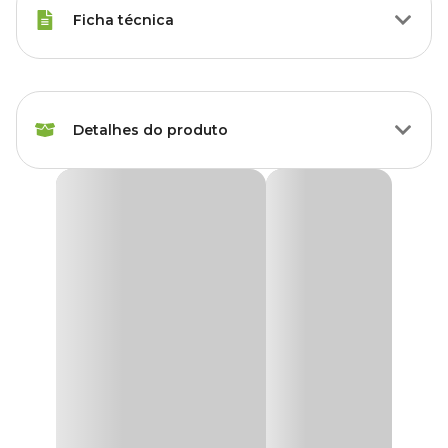
Ficha técnica
Marca
Vasos Raiz
Detalhes do produto
Cor
Verde
Gênero
Unissex
Cachepô Cuia Due Vasos Raiz Verde Militar
O
Cachepô Cuia Due Vasos Raiz Verde Militar
é a
Material
Plástico
combinação ideal de design clean e praticidade. Perfeito para quem
procura elegância e funcionalidade, ele se adapta facilmente a
qualquer ambiente, seja dentro de casa ou ao ar livre. Sua
Tipo de Produto
Cachepô
estrutura prática e eficiente permite o cultivo de várias plantas,
como orquídeas, suculentas, folhagens, hortas e plantas
pendentes. Além disso, suas arestas internas ajudam a elevar o
Acompanha prato?
Não
cachepô, promovendo uma melhor drenagem e garantindo a
saúde das suas plantas.
Possui furo?
Sim
Feito com plástico 100% reciclado e fibras naturais, o
cachepô
é
uma escolha sustentável e amiga do meio ambiente. Ao optar por