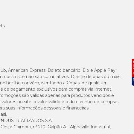
ets
lub, American Express; Boleto bancário; Elo e Apple Pay.
m nosso site não são cumulativos. Diante de duas ou mais
melhor lhe convém, isentando a Cobasi de qualquer
es de pagamento exclusivos para compras via internet,
e promoções são válidas apenas para produtos vendidos e
alores no site, o valor válido é o do carrinho de compras.
suas informações pessoais e financeiras.
asi.
NDUSTRIALIZADOS S.A.
sar Coimbra, nº 210, Galpão A - Alphaville Industrial,