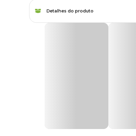
Marca
Vasos Tupa
Detalhes do produto
Cor
Verde
Cachepô Cerâmica Helena Verde Jade Vasos
Gênero
Unissex
O
Cachepô Cerâmica Helena Verde Jade Vasos Tup
destinado ao cultivo de plantas e arranjos de mesa.
Material
Cerâmica
Este produto foi confeccionado com argila selecionada e 
modernidade às criações que garante, além de beleza, mais 
Tipo de Produto
Cachepô
Ele vai decorar seu ambiente, pois as plantas trazem alegri
Produto feito artesanalmente, pode haver pequenas variaç
Acompanha
Não
prato?
Medidas aproximadas
Possui furo?
Não
Nº 02 -
A: 15 cm x L: 18 cm
Autoirrigável
Não
Sua casa ou jardim merece um toque especial de beleza. 