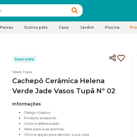
Peixes
Outros pets
Casa
Jardim
Piscina
Pr
Desconto
Vasos Tupa
Cachepô Cerâmica Helena
Verde Jade Vasos Tupã Nº 02
Informações
Design clássico;
Produto artesanal;
Único e diferenciado;
Ideal para suas plantas;
Ótima opção para decorar a sua casa.