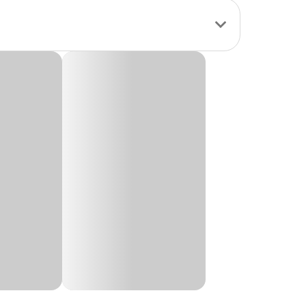
quer ambiente,
ecnologia e
om
preço
especial.