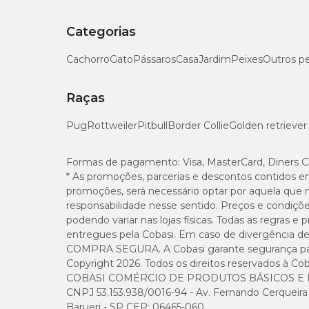
Categorias
Cachorro
Gato
Pássaros
Casa
Jardim
Peixes
Outros p
Raças
Pug
Rottweiler
Pitbull
Border Collie
Golden retriever
Formas de pagamento:
Visa, MasterCard, Diners C
* As promoções, parcerias e descontos contidos e
promoções, será necessário optar por aquela que 
responsabilidade nesse sentido. Preços e condiçõ
podendo variar nas lojas físicas. Todas as regras 
entregues pela Cobasi. Em caso de divergência de v
COMPRA SEGURA. A Cobasi garante segurança para 
Copyright 2026. Todos os direitos reservados à Cob
COBASI COMÉRCIO DE PRODUTOS BÁSICOS E I
CNPJ 53.153.938/0016-94 - Av. Fernando Cerqueira Cé
Barueri - SP CEP: 06465-060