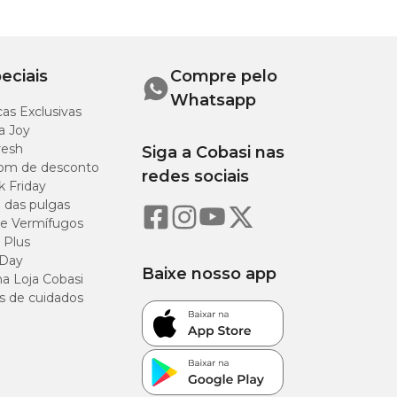
eciais
Compre pelo
Whatsapp
as Exclusivas
a Joy
resh
Siga a Cobasi nas
om de desconto
redes sociais
k Friday
o das pulgas
e Vermífugos
 Plus
 Day
Baixe nosso app
a Loja Cobasi
s de cuidados