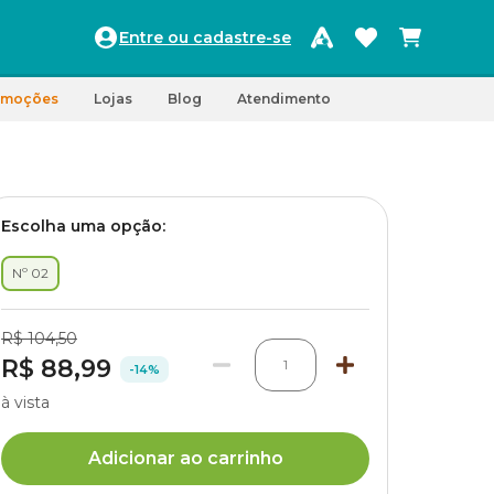
Entre ou cadastre-se
omoções
Lojas
Blog
Atendimento
Escolha uma opção:
Nº 02
R$ 104,50
R$ 88,99
1
-14%
à vista
Adicionar ao carrinho