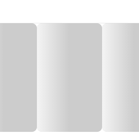
 Tupã
ã
foi fabricado artesanalmente em cerâmica, trazendo modernidade para qual
modelado em torno cerâmico, recebendo queima de alto padrão que acrescenta t
resistência e durabilidade.
a e aconchego à casa. Perfeito para todos os tipos de ambientes e jardins.
ões nas medidas e cores por conta do alto padrão na queima.
Na Cobasi, você encontra o Cachepô Cerâmica Helena Verde Jade Vasos Tupã c