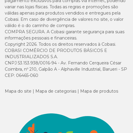
com uso
estabilizado
pagamento exclusivos para compras via internet, podendo
períodos sem
man
ocasional,
em
variar nas lojas físicas. Todas as regras e promoções são
manutenção
trat
como casas
pastilhas
ativ
válidas apenas para produtos vendidos e entregues pela
de veraneio
30 d
Cobasi. Em caso de divergência de valores no site, o valor
válido é o do carrinho de compras.
COMPRA SEGURA. A Cobasi garante segurança para suas
Tratamento de
água
Rest
informações pessoais e financeiras.
inadequado,
Cloro
a al
Copyright 2026. Todos os direitos reservados à Cobasi.
Piscina com
excesso de
multifunção
entr
COBASI COMÉRCIO DE PRODUTOS BÁSICOS E
água verde
ácido cianúrico
com ação
alca
INDUSTRIALIZADOS S.A.
ou algas trazidas
algicida
clor
CNPJ 53.153.938/0016-94 - Av. Fernando Cerqueira César
pela chuva e
pisc
pelo vento
Coimbra, nº 210, Galpão A - Alphaville Industrial, Barueri - SP
CEP: 06465-060
Desequilíbrio do
pH, excesso de
Oxid
Mapa do site
Mapa de categorias
Mapa de produtos
resíduos
Cloro
impu
Piscina com
orgânicos, filtro
multifunção
auxil
água turva
saturado, falta
com ação
deca
de filtração ou
clarificante
part
acúmulo de
susp
sujeiras