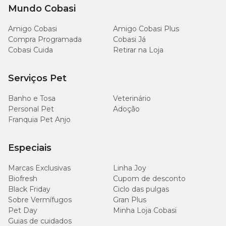
Mundo Cobasi
Como se dissolvem lentamente, eles liberam o cloro de
Amigo Cobasi
Amigo Cobasi Plus
forma gradual, duram mais na água e mantém a proteção
Compra Programada
Cobasi Já
por mais tempo.
Cobasi Cuida
Retirar na Loja
Geralmente, o princípio ativo do cloro em pastilhas é o
tricloroisocianurato, que já traz o ácido cianúrico em sua
Serviços Pet
composição.
Banho e Tosa
Veterinário
O estabilizante funciona como um "protetor solar" do cloro,
Personal Pet
Adoção
garantindo boa performance mesmo em
piscinas
Franquia Pet Anjo
expostas ao sol
.
Especiais
A aplicação das pastilhas pode ser feita por
flutuadores
,
dosadores mecânicos ou dosadores automáticos, tornando
Marcas Exclusivas
Linha Joy
o processo de limpeza muito mais simples.
Biofresh
Cupom de desconto
Black Friday
Ciclo das pulgas
Qual cloro usar na piscina?
Sobre Vermífugos
Gran Plus
Pet Day
Minha Loja Cobasi
Para saber qual o
Guias de cuidados
melhor cloro de piscina
para a sua área