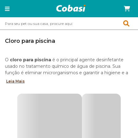
Cloro para piscina
O
cloro para piscina
é o principal agente desinfetante
usado no tratamento químico de água de piscina. Sua
função é eliminar microrganismos e garantir a higiene e a
segurança de toda a família durante os momentos de lazer.
Leia Mais
A maioria dos cloros de piscina disponíveis no mercado age
de forma rápida e eficaz, combatendo bactérias, fungos e
algas e mantendo a água limpa, cristalina e segura para uso
em poucas horas.
Na Cobasi, você encontra as melhores opções de cloro
líquido, granulado ou em pastilhas para cuidar da sua piscina
com praticidade e economia. Aproveite as ofertas!