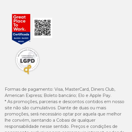
Melhor
Situação
Características
tipo de
Mot
da piscina
cloro
Cloro para
Alta
Manutenção
piscina
conc
de piscinas
Alto volume de
estabilizado
de a
com grande
resíduos, maior
granulado
boa
fluxo de
exposição ao sol
ou em
resi
pessoas
pastilha
luz s
Une
desi
Cloro
clar
Manutenção
Acúmulo
multifunção
pre
de piscinas
moderado de
granulado
Formas de pagamento:
Visa, MasterCard, Diners Club,
de 
residenciais
sujeiras
ou em
ver
American Express; Boleto bancário; Elo e Apple Pay.
pastilhas
um 
* As promoções, parcerias e descontos contidos em nosso
prod
site não são cumulativos. Diante de duas ou mais
promoções, será necessário optar por aquela que melhor
Libe
lhe convém, isentando a Cobasi de qualquer
Manutenção
lent
responsabilidade nesse sentido. Preços e condições de
de piscinas
Cloro
Longos
cont