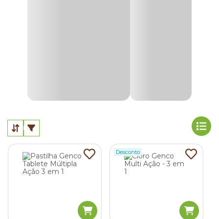
Quais tipos de cloro para piscina existem?
As
marcas de cloro de piscina
oferecem diferentes
produtos com ações específicas para piscinas comerciais,
residenciais, externas ou de grande circulação.
Por isso, antes de comprar o produto ideal, é importante
entender como cada categoria funciona e quais benefícios
elas oferecem no dia a dia.
A seguir, veja os principais tipos de cloro usados no
tratamento da água e para quais situações cada um deles é
indicado!
Desconto
Hipoclorito de Cálcio
O hipoclorito de cálcio é um cloro inorgânico de alta
concentração e ação sanitizante rápida, ideal para eliminar