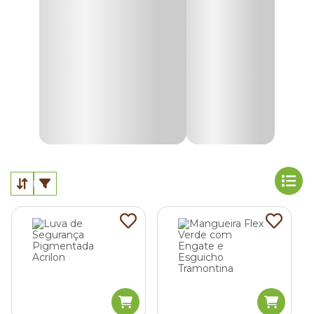
Ferramentas de corte e poda para jardinagem
As ferramentas de corte e poda exercer um papel
importante na manutenção de canteiros de flores e
plantas. Elas ajudam na hora de remover folhas secas e
mortas ou até mesmo para cortar o caule para fazer a
propagação das flores a partir de novas mudas.
Acessórios para jardinagem
Para tornar o hobby da jardinagem mais simples e seguro,
há uma grande variedade de acessórios. São luvas, pás,
garfos, tira matos e tesouras para jardinagem. Basta
escolher o que você precisa e começar hoje mesmo a se
dedicar a essa atividade relaxante.
Ferramentas para jardinagem com menor preço é
na Cobasi
Se você está procurando por
ferramentas para