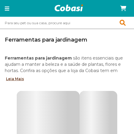
Ferramentas para jardinagem
Ferramentas para jardinagem
são itens essenciais que
ajudam a manter a beleza e a saúde de plantas, flores e
hortas. Confira as opções que a loja da Cobasi tem em
acessórios para corte, poda, rega e outros itens para quem
Leia Mais
adora cultivar um jardim.
Por que usar ferramentas para jardinagem
As
ferramentas para jardinagem
tem como função
ajudar no trabalho manual. Com elas, os atos de preparação
e limpeza do solo, adubação, rega, cultivo e replantio se
tornam mais fáceis. Conheça melhor cada uma delas.