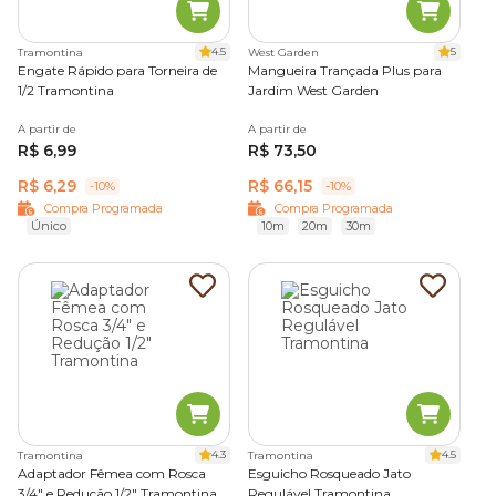
4.5
5
Tramontina
West Garden
Engate Rápido para Torneira de
Mangueira Trançada Plus para
1/2 Tramontina
Jardim West Garden
A partir de
A partir de
R$ 6,99
R$ 73,50
R$ 6,29
R$ 66,15
-10%
-10%
Compra Programada
Compra Programada
Único
10m
20m
30m
4.3
4.5
Tramontina
Tramontina
Adaptador Fêmea com Rosca
Esguicho Rosqueado Jato
3/4" e Redução 1/2" Tramontina
Regulável Tramontina