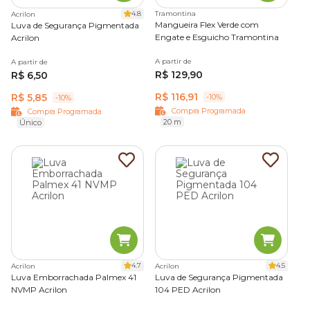
jardinagem com menor preço
, não existe lugar melhor
do que a loja online da Cobasi. Nós temos as melhores
4.8
Tramontina
Acrilon
Mangueira Flex Verde com
Luva de Segurança Pigmentada
marcas de
flores, plantas
,
terras
e
vasos
com descontos
Engate e Esguicho Tramontina
Acrilon
imperdíveis. Aproveite a nossa
Compra Programada
e
garanta já tudo o que o seu jardim precisa.
A partir de
A partir de
R$ 129,90
R$ 6,50
R$ 116,91
R$ 5,85
-10%
-10%
Compra Programada
Compra Programada
20 m
Único
4.7
4.5
Acrilon
Acrilon
Luva Emborrachada Palmex 41
Luva de Segurança Pigmentada
NVMP Acrilon
104 PED Acrilon