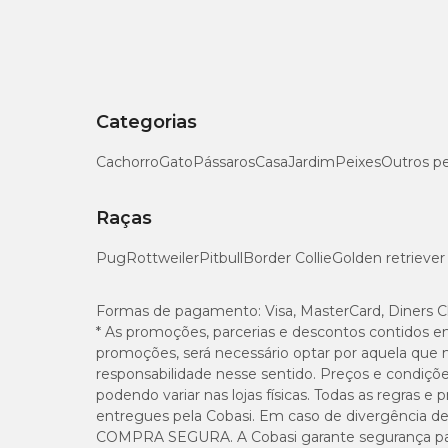
Categorias
Cachorro
Gato
Pássaros
Casa
Jardim
Peixes
Outros p
Raças
Pug
Rottweiler
Pitbull
Border Collie
Golden retriever
Formas de pagamento:
Visa, MasterCard, Diners C
* As promoções, parcerias e descontos contidos e
promoções, será necessário optar por aquela que 
responsabilidade nesse sentido. Preços e condiçõ
podendo variar nas lojas físicas. Todas as regras 
entregues pela Cobasi. Em caso de divergência de v
COMPRA SEGURA. A Cobasi garante segurança para 