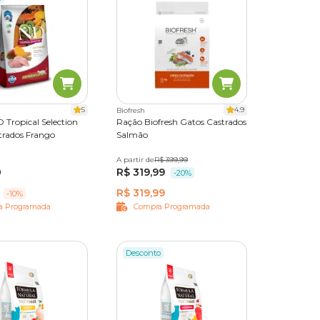
 com
5
4.9
Biofresh
ótimos
 Tropical Selection
Ração Biofresh Gatos Castrados
trados Frango
Salmão
1,5 kg
7 kg
A partir de
400 g
R$ 399,99
1,5 kg
7,5 kg
0
R$ 319,99
-20%
sência
.
R$ 319,99
-10%
a Programada
Compra Programada
Desconto
ondições
ados
, sempre