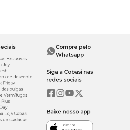
 e
rio de
en
eciais
Compre pelo
va deve
Whatsapp
as Exclusivas
adual.
a Joy
 novo.
resh
Siga a Cobasi nas
rescos e
om de desconto
redes sociais
k Friday
o das pulgas
o em um
e Vermífugos
ros
 Plus
e
 Day
Baixe nosso app
a Loja Cobasi
s de cuidados