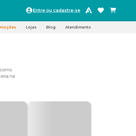
Entre ou cadastre-se
omoções
Lojas
Blog
Atendimento
, como
eria na
gem
imentos
omo: