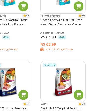
4.8
4.9
tural
Formula Natural
mula Natural Fresh
Ração Fórmula Natural Fresh
e as
s Adultos Frango
Meat Gatos Castrados Carne
pacote
tica.
,1kg pac. Indiv. de 505g
$ 79,99
A partir de
1 kg
10,1kg pac. Indiv. de 505g
R$ 84,99
ira e
R$ 63,99
-10%
-24%
R$ 63,99
a Programada
Compra Programada
, o que
o
Desconto
ua morna
 comida
s de
imento
4.9
4.9
N&D
s, como
 Tropical Selection
Ração N&D Tropical Selection