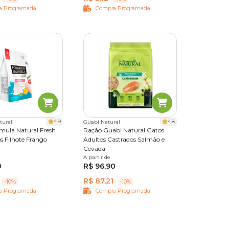
a Programada
Compra Programada
nta
osamente
rato
oblemas
melhora a
4.9
4.8
tural
Guabi Natural
mula Natural Fresh
Ração Guabi Natural Gatos
s Filhote Frango
Adultos Castrados Salmão e
do trato
Cevada
,1kg pac. Indiv. de 505g
A partir de
1,5 kg
7,5 kg
0
R$ 96,90
R$ 87,21
-10%
-10%
a Programada
Compra Programada
ina
.
elino
matória,
im, a