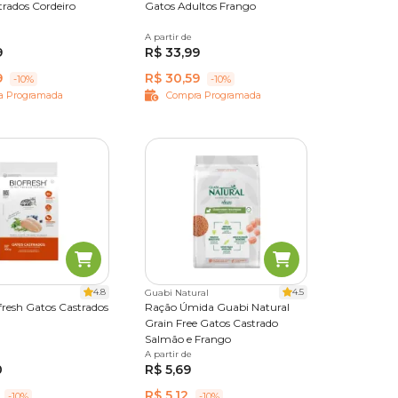
s
trados Cordeiro
Gatos Adultos Frango
1,5 kg
7 kg
A partir de
400 g
1,5 kg
7 kg
9
R$ 33,99
9
R$ 30,59
-10%
-10%
a Programada
Compra Programada
icular,
ealizar
ade e
dução, e
ária.
4.8
4.5
Guabi Natural
fresh Gatos Castrados
Ração Úmida Guabi Natural
são de
Grain Free Gatos Castrado
Salmão e Frango
1,5 kg
7,5 kg
A partir de
85 g
0
R$ 5,69
R$ 5,12
-10%
-10%