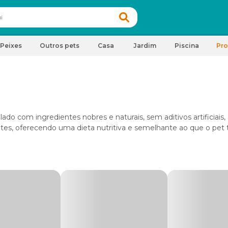
Peixes
Outros pets
Casa
Jardim
Piscina
Pr
do com ingredientes nobres e naturais, sem aditivos artificiais
tes, oferecendo uma dieta nutritiva e semelhante ao que o pet t
s felinos teriam na natureza, com boas doses de proteína de ori
aminas e minerais. Por isso, as rações naturais passam apenas por
 ou cozimento, mantendo o sabor e a carga nutricional dos al
ium Especial, essa
ração
possui alta palatabilidade e excelente
ualidade e sem transgênicos, este alimento promove benefícios c