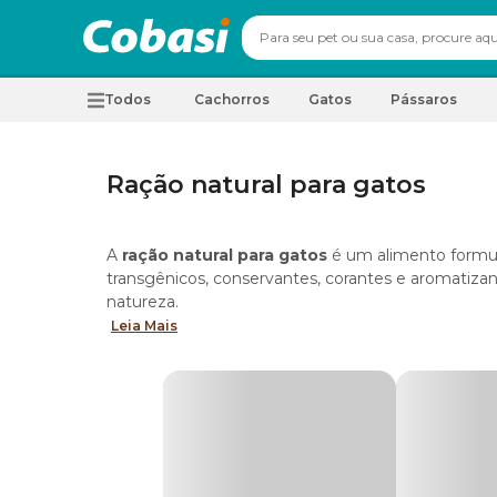
Todos
Cachorros
Gatos
Pássaros
Ração natural para gatos
A
ração natural para gatos
é um alimento formula
transgênicos, conservantes, corantes e aromatizan
natureza.
Leia Mais
O objetivo desse alimento é simular a dieta que o
animal, como frango, carne, salmão e cordeiro, vit
processos simples de preparo, como congelamento
frescos.
Disponível nas categorias
Super Premium
e Prem
digestibilidade. Feita com ingredientes de alta q