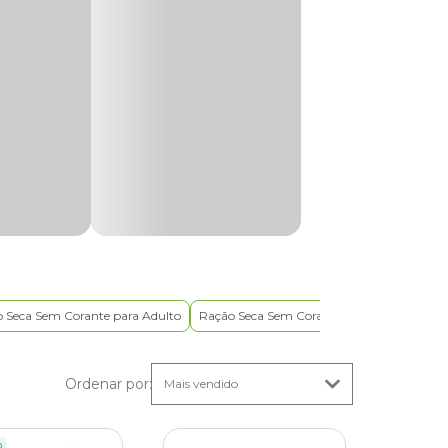
s
edido em
aminas e
ntos no
nter o
 Seca Sem Corante para Adulto
Ração Seca Sem Corante para Filhote
Ra
mada por
 dos
ontém
Ordenar por
:
o.
do
o