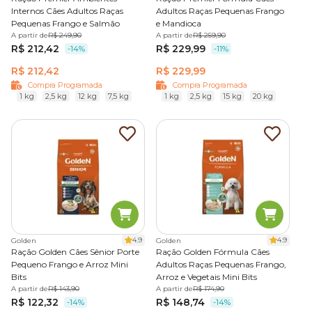
e pode ser combinada com a ração seca para variar o sabor
Internos Cães Adultos Raças
Adultos Raças Pequenas Frango
e deixar a alimentação mais interessante.
Pequenas Frango e Salmão
e Mandioca
A partir de
R$ 249,90
A partir de
R$ 259,90
Disponível nas categorias
Premium e Super Premium
, é
R$ 212,42
R$ 229,99
-14%
-11%
uma boa opção para cães que preferem alimentos macios
R$ 212,42
R$ 229,99
ou precisam de refeições mais apetitosas, trazendo mais
Compra Programada
Compra Programada
variedade e praticidade para as refeições.
1 kg
2,5 kg
12 kg
7,5 kg
1 kg
2,5 kg
15 kg
20 kg
Ração natural
A
ração natural para cães
se destaca por utilizar
composições sem corantes, conservantes artificiais ou
transgênicos.
Com ingredientes selecionados, as rações naturais
costumam incluir carnes frescas, legumes, frutas e cereais
4.9
4.9
Golden
Golden
integrais, o que favorece melhor aproveitamento dos
Ração Golden Cães Sênior Porte
Ração Golden Fórmula Cães
nutrientes e maior digestibilidade.
Pequeno Frango e Arroz Mini
Adultos Raças Pequenas Frango,
Bits
Arroz e Vegetais Mini Bits
A partir de
R$ 143,90
A partir de
R$ 174,90
São alimentos que geralmente fazem parte das categorias
R$ 122,32
R$ 148,74
-14%
-14%
Premium Especial ou Super Premium Natural,