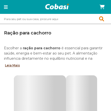
Ração para cachorro
Escolher a
ração para cachorro
é essencial para garantir
saúde, energia e bem-estar ao seu pet. A alimentação
influencia diretamente no equilíbrio nutricional e na
qualidade de vida em cada fase.
Leia Mais
Para facilitar essa escolha, a
Cobasi reúne as melhores
rações para cães
, com fórmulas completas e balanceadas,
desenvolvidas para diferentes portes, idades, rotinas e
necessidades nutricionais.
Aqui você encontra alimentos de todos os tipos: desde
rações secas e úmidas até linhas naturais e Super Premium,
com diferentes níveis de qualidade e composição.