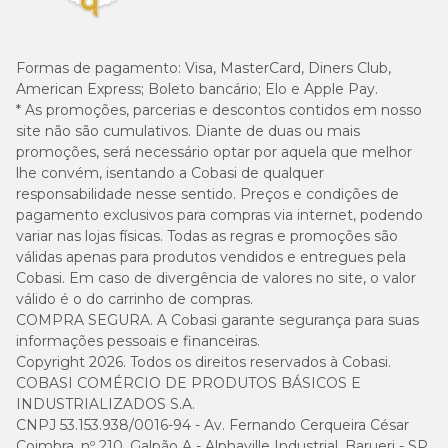
Rações light
Formas de pagamento:
Visa, MasterCard, Diners Club,
Indicadas para controle de peso, as rações light têm menor
American Express; Boleto bancário; Elo e Apple Pay.
densidade calórica e maior teor de fibras. São
* As promoções, parcerias e descontos contidos em nosso
recomendadas para cães castrados, menos ativos ou com
site não são cumulativos. Diante de duas ou mais
tendência ao ganho de peso, pois ajudam a promover
promoções, será necessário optar por aquela que melhor
saciedade sem comprometer o equilíbrio nutricional.
lhe convém, isentando a Cobasi de qualquer
Ração para cachorro por porte
responsabilidade nesse sentido. Preços e condições de
pagamento exclusivos para compras via internet, podendo
O
variar nas lojas físicas. Todas as regras e promoções são
porte do cachorro influencia diretamente suas
necessidades nutricionais
válidas apenas para produtos vendidos e entregues pela
, o tamanho do grão, o gasto
energético e até a forma como o alimento é digerido.
Cobasi. Em caso de divergência de valores no site, o valor
válido é o do carrinho de compras.
Por isso, escolher uma ração desenvolvida especificamente
COMPRA SEGURA. A Cobasi garante segurança para suas
para cães de porte pequeno, médio ou grande ajuda a
informações pessoais e financeiras.
garantir uma alimentação mais segura, equilibrada e
Copyright 2026. Todos os direitos reservados à Cobasi.
adequada ao dia a dia do pet. Confira as diferenças:
COBASI COMÉRCIO DE PRODUTOS BÁSICOS E
INDUSTRIALIZADOS S.A.
CNPJ 53.153.938/0016-94 - Av. Fernando Cerqueira César
Ração para cães de porte pequeno
Coimbra, nº 210, Galpão A - Alphaville Industrial, Barueri - SP