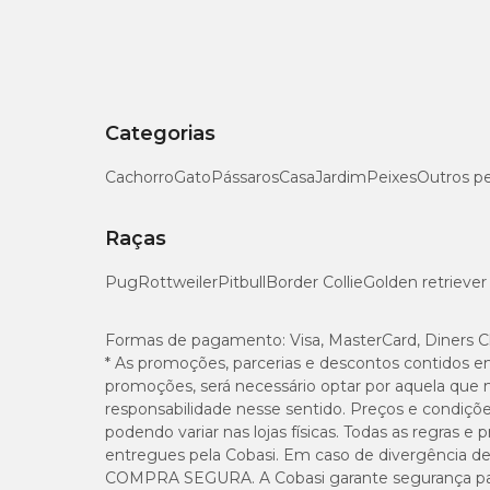
Categorias
Cachorro
Gato
Pássaros
Casa
Jardim
Peixes
Outros p
Raças
Pug
Rottweiler
Pitbull
Border Collie
Golden retriever
Formas de pagamento:
Visa, MasterCard, Diners C
* As promoções, parcerias e descontos contidos e
promoções, será necessário optar por aquela que 
responsabilidade nesse sentido. Preços e condiçõ
podendo variar nas lojas físicas. Todas as regras 
entregues pela Cobasi. Em caso de divergência de v
COMPRA SEGURA. A Cobasi garante segurança para 