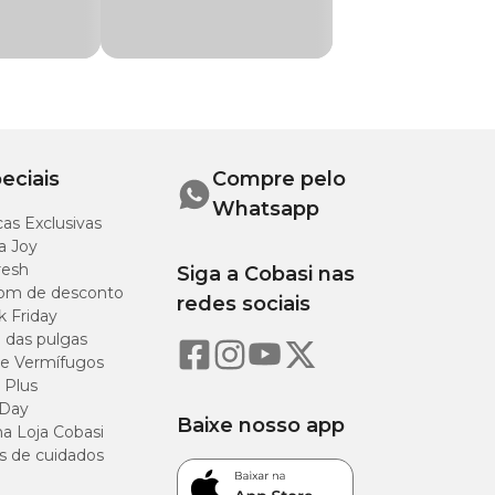
 da Cobasi.
l!
eciais
Compre pelo
ção da planta.
Whatsapp
as Exclusivas
a Joy
resh
Siga a Cobasi nas
e estejam em
om de desconto
redes sociais
k Friday
o das pulgas
o.
e Vermífugos
 Plus
 Day
Baixe nosso app
a Loja Cobasi
s de cuidados