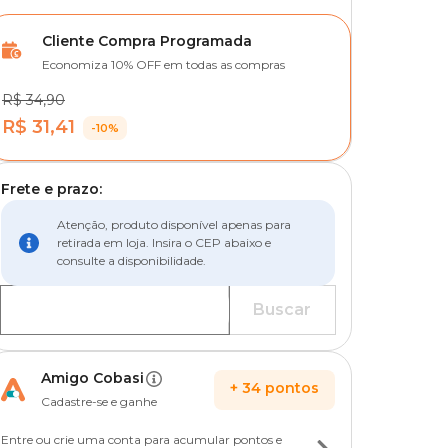
Cliente Compra Programada
Economiza 10% OFF em todas as compras
R$ 34,90
R$ 31,41
-10%
Frete e prazo:
Atenção, produto disponível apenas para
retirada em loja. Insira o CEP abaixo e
consulte a disponibilidade.
Buscar
Amigo Cobasi
+
34
pontos
Cadastre-se e ganhe
Entre ou crie uma conta para acumular pontos e