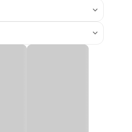
as* Villa Lobos,
as pequenas flores
is ou composições
a criações mais
uidados, os