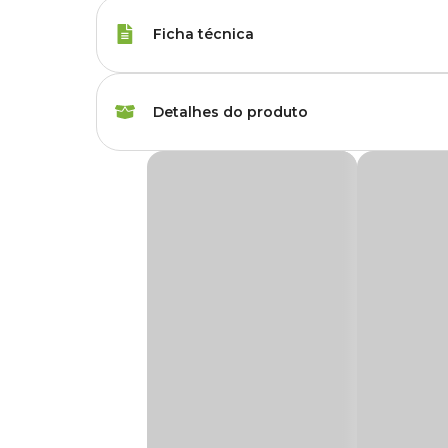
Ficha técnica
Marca
Holambra
Detalhes do produto
Gênero
Unissex
Buquê Maço Rosas Spray Natural Variado
Grupo
Flores
A entrega deste buquê está disponível
apenas
Granja Viana, Augusta, Braz Leme e Brooklin.
Tipo de Planta
Buquês, Flor
Utilidade
Decoração, Presente
O
Buquê Maço Rosas Spray Natural
é uma opção delica
agrupadas em ramificações, as rosas spray proporcionam u
decorativas elegantes. Sua variedade de cores e forma com
Ambiente
Interno
elaboradas.
Por se tratar de flores cortadas, é fundamental seguir al
Tipo de
Indireta
buquês de rosas spray
podem durar vários dias com apa
Iluminação