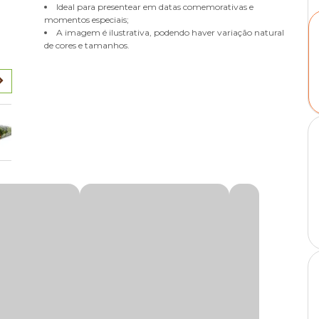
Ideal para presentear em datas comemorativas e
momentos especiais;
A imagem é ilustrativa, podendo haver variação natural
de cores e tamanhos.