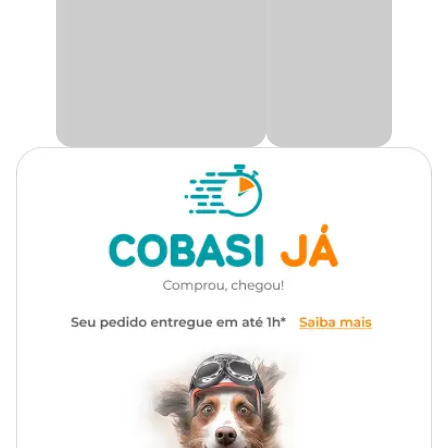
Cachorro
Retriever, Husky Siberiano,
Kuvasz, Labrador Retriever,
Medidas aproximadas
Mastiff, Pastor Alemão,
Pastor Belga, Pastor Suiço,
Pitbull, Poodle, Rodésia,
Tamanho
Altura
Diâmetro
Rottweiler, Samoeida, São
Bernardo, Schnauzer, Shar
Pei, Terra Nova, SRD
Único
12 cm
2 cm
Marca
Odontopet
Cor
Marrom
Gênero
Unissex
Material
Polímero
Funcionalidade
Buscar e Carregar