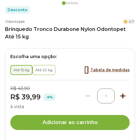
Desconto
Odontopet
4.7
Brinquedo Tronco Durabone Nylon Odontopet
Até 15 kg
Escolha uma opção:
Até 15 kg
Até 22 kg
Tabela de medidas
R$ 43,90
R$ 39,99
1
-8%
à vista
Adicionar ao carrinho