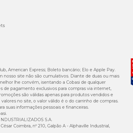
ets
lub, American Express; Boleto bancário; Elo e Apple Pay.
m nosso site não são cumulativos. Diante de duas ou mais
melhor lhe convém, isentando a Cobasi de qualquer
es de pagamento exclusivos para compras via internet,
e promoções são válidas apenas para produtos vendidos e
alores no site, o valor válido é o do carrinho de compras.
suas informações pessoais e financeiras.
asi.
NDUSTRIALIZADOS S.A.
sar Coimbra, nº 210, Galpão A - Alphaville Industrial,