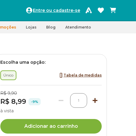
Entre ou cadastre-se
omoções
Lojas
Blog
Atendimento
Escolha uma opção:
Único
Tabela de medidas
R$ 9,90
R$ 8,99
1
-9%
à vista
Adicionar ao carrinho