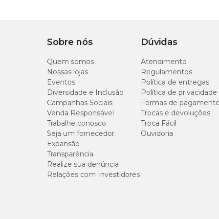
Material
Pelúcia e Catnip.
Sobre nós
Dúvidas
Quem somos
Atendimento
Onde comprar Brinquedo Pelúcia Mini Zoo Crocodi
Nossas lojas
Regulamentos
Eventos
Política de entregas
Você encontra o
Brinquedo Pelúcia Mini Zoo Crocodi
Diversidade e Inclusão
Política de privacidade
uma de nossas
lojas físicas
e proporcione ao seu gato mome
Campanhas Sociais
Formas de pagament
Venda Responsável
Trocas e devoluções
Trabalhe conosco
Troca Fácil
Seja um fornecedor
Ouvidoria
Expansão
Transparência
Realize sua denúncia
Relações com Investidores