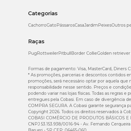
Categorias
Cachorro
Gato
Pássaros
Casa
Jardim
Peixes
Outros p
Raças
Pug
Rottweiler
Pitbull
Border Collie
Golden retriever
Formas de pagamento:
Visa, MasterCard, Diners C
* As promoções, parcerias e descontos contidos e
promoções, será necessário optar por aquela que 
responsabilidade nesse sentido. Preços e condiçõ
podendo variar nas lojas físicas. Todas as regras 
entregues pela Cobasi. Em caso de divergência de v
COMPRA SEGURA. A Cobasi garante segurança para 
Copyright 2026. Todos os direitos reservados à Cob
COBASI COMÉRCIO DE PRODUTOS BÁSICOS E I
CNPJ 53.153.938/0016-94 - Av. Fernando Cerqueira Cé
Barueri - SP CEP: 06465-060