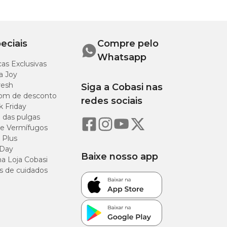
eciais
Compre pelo
Whatsapp
as Exclusivas
a Joy
resh
Siga a Cobasi nas
 site, app ou visite
om de desconto
redes sociais
k Friday
o das pulgas
e Vermífugos
 Plus
 Day
Baixe nosso app
a Loja Cobasi
s de cuidados