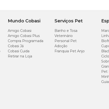
Mundo Cobasi
Serviços Pet
Esp
Amigo Cobasi
Banho e Tosa
Marc
lo com Catnip Tex Pets Verde?
Amigo Cobasi Plus
Veterinário
Linh
Compra Programada
Personal Pet
Biof
lo com Catnip Tex Pets Verde com preço
especial aqui na Cobasi. Peça pelo
Cobasi Já
Adoção
Cup
ntos de alegria e estímulo com esse brinquedo encantador!
o
Cobasi Cuida
Franquia Pet Anjo
Blac
Retirar na Loja
Cicl
Sobr
Gran
Pet
Minh
Guia