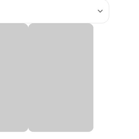
seus instintos
lar e morder,
liviar o estresse e
tura
Peso
m
10 g