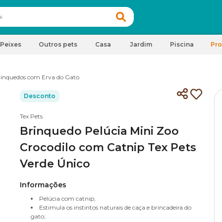
Peixes
Outros pets
Casa
Jardim
Piscina
Pr
inquedos com Erva do Gato
Desconto
Tex Pets
Brinquedo Pelúcia Mini Zoo
Crocodilo com Catnip Tex Pets
Verde Único
Informações
Pelúcia com catnip;
Estimula os instintos naturais de caça e brincadeira do
gato;