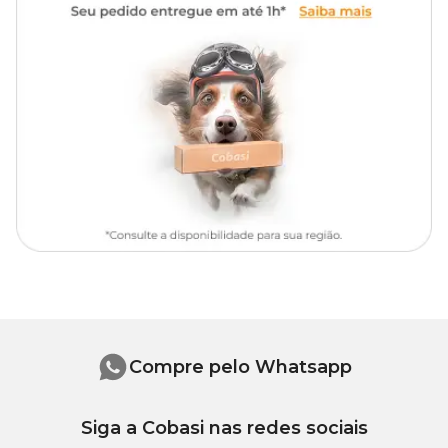
Medidas aproximadas
Comprimento: 21cm;
Largura: 10cm.
Nenhum brinquedo para pets é indestrutível. Embora sejam
projetados para suportar o uso e oferecer diversão segura, todos os
brinquedos têm limitações e podem se desgastar ou ser
danificados. É muito importante supervisionar seu pet durante as
brincadeiras e substituir brinquedos danificados imediatamente
para garantir a segurança do seu animal. A segurança e o bem-
estar do seu pet são prioridades, e a manutenção adequada dos
brinquedos é essencial para evitar acidentes e promover uma
experiência de brincadeira segura.
Compre pelo Whatsapp
Siga a Cobasi nas redes sociais