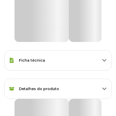
Ficha técnica
Raças Minis, Raças
Porte
Pequenas, Raças Médias,
Raças Grandes
Detalhes do produto
Idade
Filhote, Adulto, Sênior
Brinquedo Pelúcia Macaco Marrom Escuro com
Corda Savana