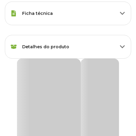
Ficha técnica
Hamsters, Porquinho da Índia,
Espécies
Roedores
Detalhes do produto
Marca
PetPira
Brinquedo para Roedores Talos de Madeira PetPira
Cor
Colorido
Os
Talos de Madeira PetPira
são fabricados especialmente para
atender a necessidade dos roedores de roer e desgastar os dentes,
Gênero
Unissex
deixando-os aparados e limpos.
Brinquedos para roedores
são ótimos para enriquecimento
Material
Madeira
ambiental, deixando seu pet roedor entretido por mais tempo,
evitando ociosidade e reduzindo o estresse.
Aqui na Cobasi você encontra uma grande variedade de produtos
para roedores e o
Brinquedo Talos de Madeira PetPira com
preço
imperdível. Compre pelo site, pelo App ou em uma das