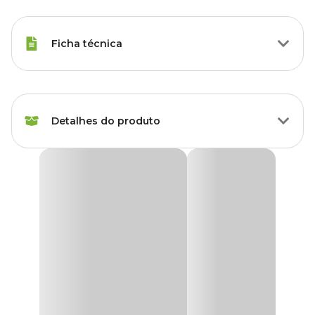
Ficha técnica
Marca
Real Brinquedos Pet
Detalhes do produto
Gênero
Unissex
Brinquedo para Aves Arco de Pinus e Casca
Colorida Real Brinquedos Pet
O
Brinquedo para Aves Arco de Pinus e Casca Colorida
é
produzido com poleiro cilíndrico de Pinus, cascas de Pinus,
madeira de Pinus, arame galvanizado, miçangas de plástico,
corante alimentiício 100% seguro e fecho de metal para fixação na
gaiola.
A
Real Brinquedos Pet
produz brinquedos para aves 100%
artesanal, com todo carinho e inovação, preza pela segurança e
cuidados nos detalhes, feito por quem realmente ama aves e se