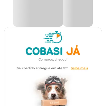
preocupa com o bem estar físico e psíquico, ajudando a livrar o seu
pet do estresse do confinamento, evitando assim desenvolver
comportamentos inadequados, tais como: Agressividade,
obesidade, vocalização exagerada, destruição da própria
plumagem, entre outras.
Temos como objetivo a fabricação de brinquedos, utilizando as
premissas abaixo que priorizam a segurança em propósito de
evitar intoxicação, feridas ou outros problemas.
Aqui na Cobasi, você e encontra uma enorme variedade de
brinquedos para aves com preço
especial. Compre pelo Site,
App ou em uma das nossas lojas.
Composição:
Pinus, eucalipto, casca de pinus, arame inoxidável, miçanga, fecho.
Medidas aproximadas:
Comprimento
Largura
Altura