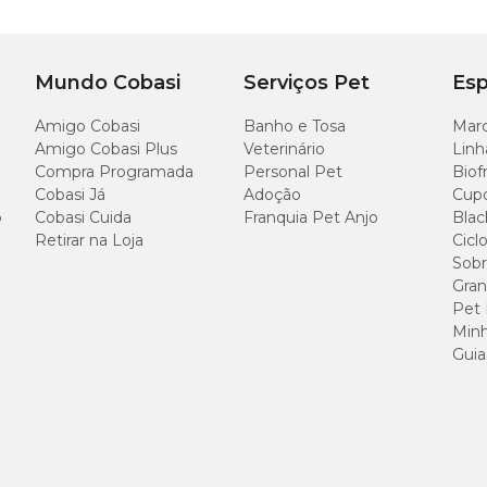
Mundo Cobasi
Serviços Pet
Esp
Largura
Amigo Cobasi
Banho e Tosa
Marc
6 cm
Amigo Cobasi Plus
Veterinário
Linh
Compra Programada
Personal Pet
Biof
Cobasi Já
Adoção
Cup
o
Cobasi Cuida
Franquia Pet Anjo
Blac
Retirar na Loja
Cicl
Sobr
Gran
Pet
Minh
Guia