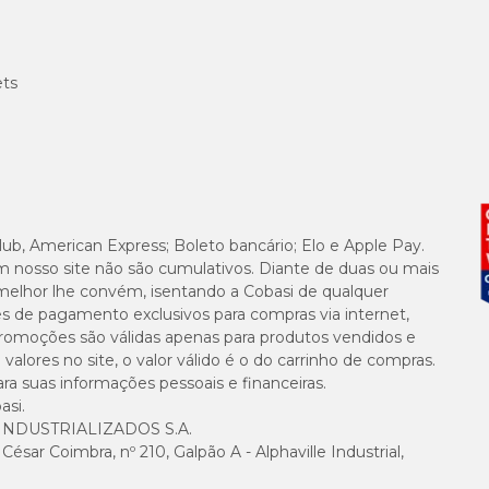
ets
lub, American Express; Boleto bancário; Elo e Apple Pay.
m nosso site não são cumulativos. Diante de duas ou mais
melhor lhe convém, isentando a Cobasi de qualquer
es de pagamento exclusivos para compras via internet,
e promoções são válidas apenas para produtos vendidos e
alores no site, o valor válido é o do carrinho de compras.
suas informações pessoais e financeiras.
asi.
NDUSTRIALIZADOS S.A.
sar Coimbra, nº 210, Galpão A - Alphaville Industrial,