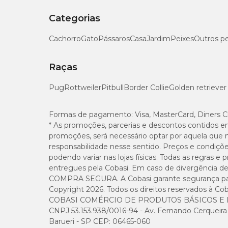
Categorias
Cachorro
Gato
Pássaros
Casa
Jardim
Peixes
Outros p
Raças
Pug
Rottweiler
Pitbull
Border Collie
Golden retriever
Formas de pagamento:
Visa, MasterCard, Diners C
* As promoções, parcerias e descontos contidos e
promoções, será necessário optar por aquela que 
responsabilidade nesse sentido. Preços e condiçõ
podendo variar nas lojas físicas. Todas as regras 
entregues pela Cobasi. Em caso de divergência de v
COMPRA SEGURA. A Cobasi garante segurança para 
Copyright 2026. Todos os direitos reservados à Cob
COBASI COMÉRCIO DE PRODUTOS BÁSICOS E I
CNPJ 53.153.938/0016-94 - Av. Fernando Cerqueira Cé
Barueri - SP CEP: 06465-060