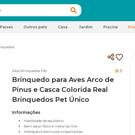
Peixes
Outros pets
Casa
Jardim
Piscina
Pr
inquedos
Real Brinquedos Pet
5
Brinquedo para Aves Arco de
Pinus e Casca Colorida Real
Brinquedos Pet Único
Informações
Habilidade de equilibrio
Bem estar fisico e metal da Ave
Interação e estimulos importantes