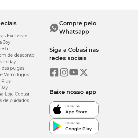
eciais
Compre pelo
Altura
Whatsapp
as Exclusivas
22 cm
a Joy
resh
Siga a Cobasi nas
om de desconto
redes sociais
k Friday
o das pulgas
e Vermífugos
 Plus
 Day
Baixe nosso app
a Loja Cobasi
s de cuidados