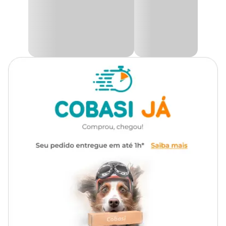
Agressividade, obesidade, vocalização exagerada, destruição da
própria plumagem, entre outras.
Temos como objetivo a fabricação de brinquedos, utilizando as
premissas abaixo que priorizam a segurança em propósito de
evitar intoxicação, feridas ou outros problemas.
Aqui na Cobasi, você e encontra uma enorme variedade de
brinquedos para aves com preço
especial. Compre pelo Site,
App ou em uma das nossas lojas.
Medidas aproximadas:
Composição:
Pinus, arame inoxidável, eucalipto, miçangas, fecho.
Comprimento
Largura
Altura
18 cm
3 cm
21 cm