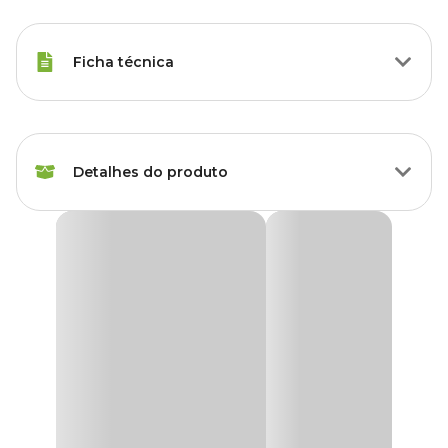
Ficha técnica
Marca
Real Brinquedos Pet
Detalhes do produto
Gênero
Unissex
Brinquedo para Aves Arco Color Real Brinquedos
Pet
O
Brinquedo para Aves Arco Color Real Brinquedos Pet
é
produzido com poleiros cilindrico de pinus, madeira de pinus,
arame galvanizado, miçangas de plastico, corante alimentício
100% seguro e fecho de metal para fixação na gaiola.
Perfeito para a diminuição do estresse e da ansiedade, além de ser
um grande aliado no desenvolvimento físico e psíquico, ajudando a
livrar seu pet do estresse do confinamento, evitando assim
desenvolver comportamentos, inadequados, tais como: