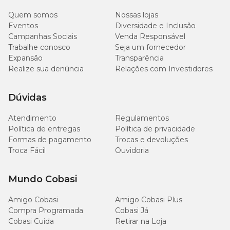
Quem somos
Nossas lojas
Medidas aproximadas
Eventos
Diversidade e Inclusão
Campanhas Sociais
Venda Responsável
Trabalhe conosco
Seja um fornecedor
Tamanho
Comprimento
Largura
Altura
Expansão
Transparência
Realize sua denúncia
Relações com Investidores
Até 15 kg
14 cm
6 cm
2 cm
Dúvidas
Acima de 22
18 cm
7 cm
3,5 cm
kg
Atendimento
Regulamentos
Política de entregas
Política de privacidade
Formas de pagamento
Trocas e devoluções
Troca Fácil
Ouvidoria
Mundo Cobasi
Amigo Cobasi
Amigo Cobasi Plus
Compra Programada
Cobasi Já
Cobasi Cuida
Retirar na Loja