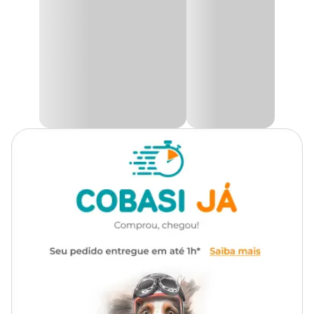
aliado para a saúde bucal, ajudando a fortalecer os dentes e
Cor
Rosa
massagear as gengivas enquanto o pet brinca.
Esse
mordedor aromatizado
conta com perfume Tutti Frutti,
Gênero
Unissex
que desperta a curiosidade do animal e incentiva o uso contínuo. É
uma ótima opção para cães que gostam de brinquedos silenciosos,
já que não possui apito, garantindo diversão sem barulho e mais
Material
Borracha
tranquilidade para o tutor.
Funcionalidade
Buscar e Carregar
Mordedor resistente com aroma atrativo
O
Boomerang Stark Rosa
é ideal para combater o tédio,
Tipo de Pet
Cachorro
contribuir para o gasto de energia e promover enriquecimento
ambiental. Sua textura e formato facilitam que o cão segure,
morda e carregue com facilidade, tornando a brincadeira segura e
Com som
Não
estimulante para pets de todos os portes.
Medidas aproximadas
Tamanho
Comprimento
Altura
Peso