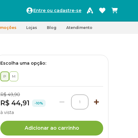
Entre ou cadastre-se
omoções
Lojas
Blog
Atendimento
Escolha uma opção:
P
M
R$ 49,90
R$ 44,91
1
-10%
à vista
Adicionar ao carrinho