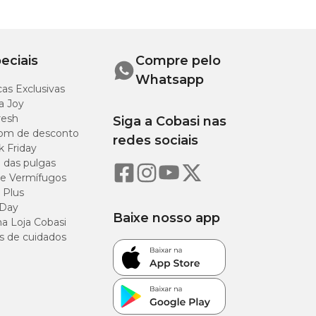
eciais
Compre pelo
es brinquedos
Whatsapp
as Exclusivas
a Joy
resh
Siga a Cobasi nas
om de desconto
redes sociais
nte que o tutor
k Friday
o das pulgas
e Vermífugos
 Plus
 Day
Baixe nosso app
a Loja Cobasi
as. Você pode
s de cuidados