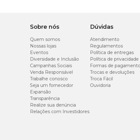
Tipo de Pet
Cachorro
O brinquedo interativo traz quais benefícios?
Com som
Não
Sobre nós
Dúvidas
Os brinquedos interativos são grandes aliados para o desen
forçam os extintos de caça dos animais, diminuindo o estres
Quem somos
Atendimento
Nossas lojas
Regulamentos
Indicação do Brinquedo Interativo Labirinto Pet G
Eventos
Política de entregas
Diversidade e Inclusão
Política de privacidade
O
Brinquedo Interativo Labirinto Pet Games
é indica
Campanhas Sociais
Formas de pagament
supervisione sempre a brincadeira.
Venda Responsável
Trocas e devoluções
Trabalhe conosco
Troca Fácil
Seja um fornecedor
Ouvidoria
Quais rações podem ser usadas no Brinquedo Labi
Expansão
Transparência
No Brinquedo Labirinto é possível colocar rações úmidas, n
Realize sua denúncia
abastecer de acordo com a preferência do pet.
Relações com Investidores
Recomendações
Nunca ofereça o brinquedo sem alimentos;