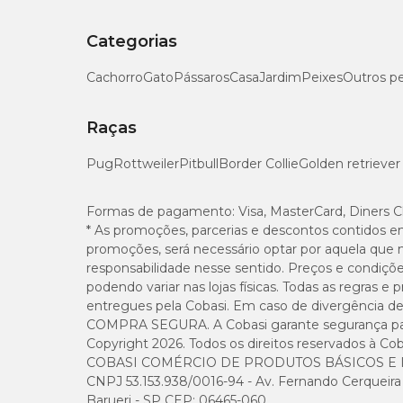
Incentive seu pet durante toda atividade e supervisione
Lave o brinquedo somente com água corrente e deterge
Categorias
O desenvolvimento saudável do seu pet é importante para n
Cachorro
Gato
Pássaros
Casa
Jardim
Peixes
Outros p
Brinquedo Interativo Labirinto Verde Pet Games c
Raças
Pug
Rottweiler
Pitbull
Border Collie
Golden retriever
Formas de pagamento:
Visa, MasterCard, Diners C
* As promoções, parcerias e descontos contidos e
promoções, será necessário optar por aquela que 
responsabilidade nesse sentido. Preços e condiçõ
podendo variar nas lojas físicas. Todas as regras 
entregues pela Cobasi. Em caso de divergência de v
COMPRA SEGURA. A Cobasi garante segurança para 
Copyright 2026. Todos os direitos reservados à Cob
COBASI COMÉRCIO DE PRODUTOS BÁSICOS E I
CNPJ 53.153.938/0016-94 - Av. Fernando Cerqueira Cé
Barueri - SP CEP: 06465-060