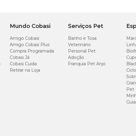
Mundo Cobasi
Serviços Pet
Esp
volvimento físico e mental de cães e gatos, pois além de gastarem energia, ess
se, ansiedade e tédio.
Amigo Cobasi
Banho e Tosa
Marc
Amigo Cobasi Plus
Veterinário
Linh
ames
Compra Programada
Personal Pet
Biof
Cobasi Já
Adoção
Cup
do para cães de pequeno porte e para gatos de todas as idades. É muito importa
o
Cobasi Cuida
Franquia Pet Anjo
Blac
Retirar na Loja
Cicl
Sobr
Gran
rinto?
Pet
Minh
aturais, alimentos viscosos como patês ou frutas trituradas frescas ou congelad
Guia