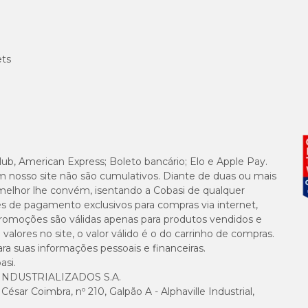
 sempre;
nte neutro.
ós, aqui na Cobasi você encontra tudo o que o seu pet precisa com descontos e
ets
om preço
especial.
lub, American Express; Boleto bancário; Elo e Apple Pay.
m nosso site não são cumulativos. Diante de duas ou mais
melhor lhe convém, isentando a Cobasi de qualquer
es de pagamento exclusivos para compras via internet,
e promoções são válidas apenas para produtos vendidos e
alores no site, o valor válido é o do carrinho de compras.
suas informações pessoais e financeiras.
asi.
NDUSTRIALIZADOS S.A.
sar Coimbra, nº 210, Galpão A - Alphaville Industrial,