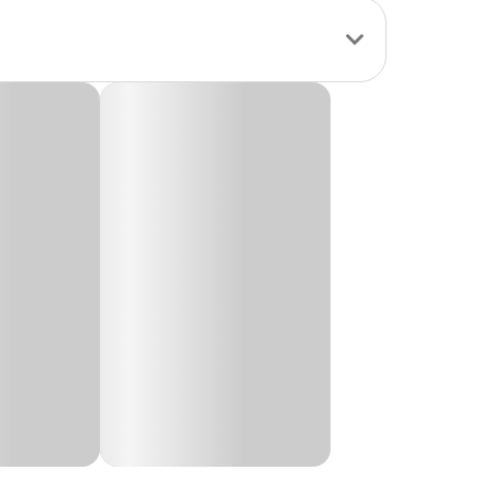
e brinquedo é ideal
o em formato de
ber alimentos de
seu pet exercitar a