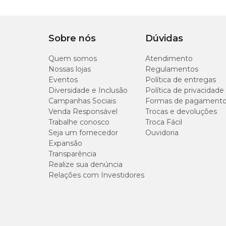
30 cm
Sobre nós
Dúvidas
Onde comprar brinquedos para pássaros?
Quem somos
Atendimento
Nossas lojas
Regulamentos
Você encontra o
Brinquedo Escada Ponte para Calops
Eventos
Política de entregas
de nossas
lojas físicas
. Confira também nossa linha com
Diversidade e Inclusão
Política de privacidade
estar ao seu companheiro!
Campanhas Sociais
Formas de pagament
Venda Responsável
Trocas e devoluções
Trabalhe conosco
Troca Fácil
Seja um fornecedor
Ouvidoria
Expansão
Transparência
Realize sua denúncia
Relações com Investidores