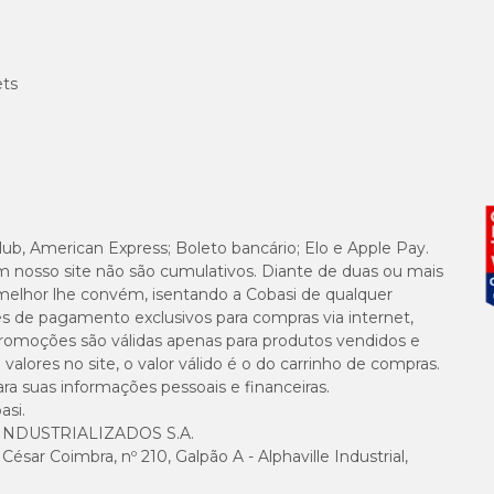
ets
lub, American Express; Boleto bancário; Elo e Apple Pay.
m nosso site não são cumulativos. Diante de duas ou mais
melhor lhe convém, isentando a Cobasi de qualquer
es de pagamento exclusivos para compras via internet,
e promoções são válidas apenas para produtos vendidos e
alores no site, o valor válido é o do carrinho de compras.
suas informações pessoais e financeiras.
asi.
NDUSTRIALIZADOS S.A.
sar Coimbra, nº 210, Galpão A - Alphaville Industrial,