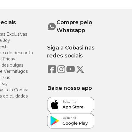
 cm
eciais
Compre pelo
Whatsapp
as Exclusivas
a Joy
plicativo ou em uma
resh
Siga a Cobasi nas
conforto e bem-
om de desconto
redes sociais
k Friday
o das pulgas
e Vermífugos
 Plus
 Day
Baixe nosso app
a Loja Cobasi
s de cuidados