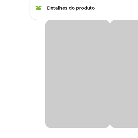
Espécies
Agapornis, Arara, Cac
Detalhes do produto
Marca
Animalissimo
Brinquedo Escada Ponte para Calopsita Ani
Gênero
Unissex
O
Brinquedo Escada Ponte para Calopsita Animalí
Produzido com
madeira e plástico
, ele ajuda a criar u
movimentação e brincadeira das calopsitas.
Material
Madeira, Plástico
Com formato de ponte flexível e estrutura suspensa, o brin
estar do pet. Além disso, sua instalação é prática e segura, 
Benefícios da Escada Ponte para Calopsitas
Fabricado com materiais resistentes e de qualidade, o brinqu
A combinação de
madeira e plástico
proporciona mais d
Medidas aproximadas
Altura