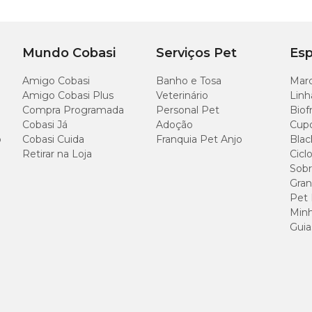
10 cm
1
Mundo Cobasi
Serviços Pet
Esp
Amigo Cobasi
Banho e Tosa
Marc
Amigo Cobasi Plus
Veterinário
Linh
ita Animalíssimo com preço
especial aqui na Cobasi! Compre pelo site, a
Compra Programada
Personal Pet
Biof
pleta de
Acessórios e Brinquedos
para pets e proporcione mais diversão, 
Cobasi Já
Adoção
Cup
o
Cobasi Cuida
Franquia Pet Anjo
Blac
Retirar na Loja
Cicl
Sobr
Gran
Pet
Minh
Guia