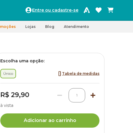
Entre ou cadastre-se
omoções
Lojas
Blog
Atendimento
Escolha uma opção:
Único
Tabela de medidas
R$ 29,90
1
à vista
Adicionar ao carrinho