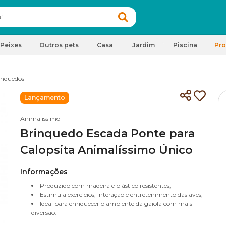
Peixes
Outros pets
Casa
Jardim
Piscina
Pr
inquedos
Lançamento
Animalissimo
Brinquedo Escada Ponte para
Calopsita Animalíssimo Único
Informações
Produzido com madeira e plástico resistentes;
Estimula exercícios, interação e entretenimento das aves;
Ideal para enriquecer o ambiente da gaiola com mais
diversão.