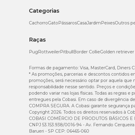
Categorias
Cachorro
Gato
Pássaros
Casa
Jardim
Peixes
Outros p
Raças
Pug
Rottweiler
Pitbull
Border Collie
Golden retriever
Formas de pagamento:
Visa, MasterCard, Diners C
* As promoções, parcerias e descontos contidos e
promoções, será necessário optar por aquela que 
responsabilidade nesse sentido. Preços e condiçõ
podendo variar nas lojas físicas. Todas as regras 
entregues pela Cobasi. Em caso de divergência de v
COMPRA SEGURA. A Cobasi garante segurança para 
Copyright 2026. Todos os direitos reservados à Cob
COBASI COMÉRCIO DE PRODUTOS BÁSICOS E I
CNPJ 53.153.938/0016-94 - Av. Fernando Cerqueira Cé
Barueri - SP CEP: 06465-060