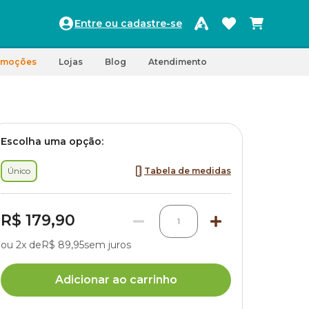
Entre ou cadastre-se
omoções
Lojas
Blog
Atendimento
Escolha uma opção:
Único
Tabela de medidas
R$ 179,90
1
ou 2x de
R$ 89,95
sem juros
Adicionar ao carrinho