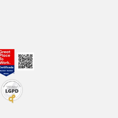
 de nossas
lojas
.