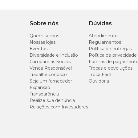
Esse acessório é ideal para cães que precisam de mais estí
bem-estar físico e emocional do seu melhor amigo.
Tipo de Pet
Cachorro
Importante:
Sobre nós
Dúvidas
Com som
Não
Quem somos
Este
brinquedo para cachorro
Atendimento
não é indicado para roer
faz parte de seu instinto, por isso não fique chateado ca
Nossas lojas
Regulamentos
supervisão.
Eventos
Política de entregas
Diversidade e Inclusão
Política de privacidade
Campanhas Sociais
Formas de pagament
Medidas aproximadas
Venda Responsável
Trocas e devoluções
Trabalhe conosco
Troca Fácil
Comprimento
Seja um fornecedor
Ouvidoria
Expansão
Transparência
23 cm
Realize sua denúncia
Relações com Investidores
Onde comprar Brinquedo Dispenser Kong Tipsy Gr