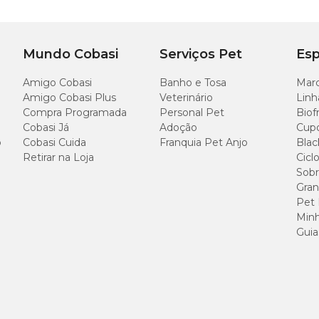
mulo mental no dia a dia ou
cães que comem muito rápido
. Além de entrete
Mundo Cobasi
Serviços Pet
Esp
. Nenhum brinquedo é 100% indestrutível. O objetivo dos brinquedos é entreter 
Amigo Cobasi
Banho e Tosa
Marc
so seu melhor amigo destrua algum deles. Não deixe seu bichinho com o brinqu
Amigo Cobasi Plus
Veterinário
Linh
Compra Programada
Personal Pet
Biof
Cobasi Já
Adoção
Cup
o
Cobasi Cuida
Franquia Pet Anjo
Blac
Retirar na Loja
Cicl
Sobr
Diâme
Gran
Pet
Minh
14 cm
Guia
ande?