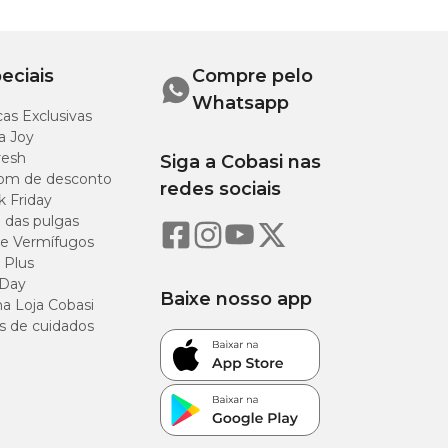
r, contribui para o
eciais
Compre pelo
Whatsapp
o seu pet. Mordê-lo
as Exclusivas
edo novo sem
a Joy
resh
Siga a Cobasi nas
om de desconto
redes sociais
k Friday
o das pulgas
e Vermífugos
tro
 Plus
 Day
Baixe nosso app
a Loja Cobasi
s de cuidados