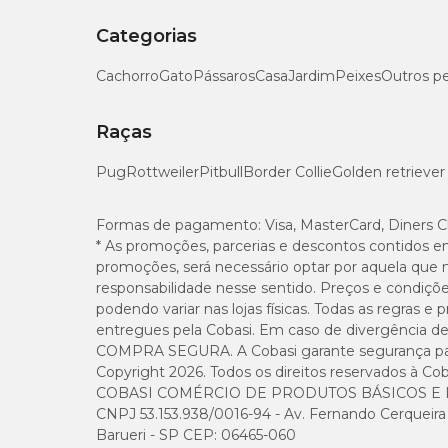
Compre agora o
Brinquedo Dispenser Kong Tipsy G
Proporcione ao seu cão diversão, estímulo e uma aliment
Categorias
Cachorro
Gato
Pássaros
Casa
Jardim
Peixes
Outros p
Raças
Pug
Rottweiler
Pitbull
Border Collie
Golden retriever
Formas de pagamento:
Visa, MasterCard, Diners C
* As promoções, parcerias e descontos contidos e
promoções, será necessário optar por aquela que 
responsabilidade nesse sentido. Preços e condiçõ
podendo variar nas lojas físicas. Todas as regras 
entregues pela Cobasi. Em caso de divergência de v
COMPRA SEGURA. A Cobasi garante segurança para 
Copyright 2026. Todos os direitos reservados à Cob
COBASI COMÉRCIO DE PRODUTOS BÁSICOS E I
CNPJ 53.153.938/0016-94 - Av. Fernando Cerqueira Cé
Barueri - SP CEP: 06465-060