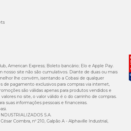
rande com preço
especial aqui na Cobasi! Disponível no site, app ou em uma
ação mais equilibrada em um único produto.
ets
lub, American Express; Boleto bancário; Elo e Apple Pay.
m nosso site não são cumulativos. Diante de duas ou mais
melhor lhe convém, isentando a Cobasi de qualquer
es de pagamento exclusivos para compras via internet,
e promoções são válidas apenas para produtos vendidos e
alores no site, o valor válido é o do carrinho de compras.
suas informações pessoais e financeiras.
asi.
NDUSTRIALIZADOS S.A.
sar Coimbra, nº 210, Galpão A - Alphaville Industrial,