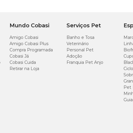
or ele.
Mundo Cobasi
Serviços Pet
Esp
Amigo Cobasi
Banho e Tosa
Marc
Amigo Cobasi Plus
Veterinário
Linh
Compra Programada
Personal Pet
Biof
Cobasi Já
Adoção
Cup
o
Cobasi Cuida
Franquia Pet Anjo
Blac
Retirar na Loja
Cicl
Sobr
Gran
Pet
Minh
Guia