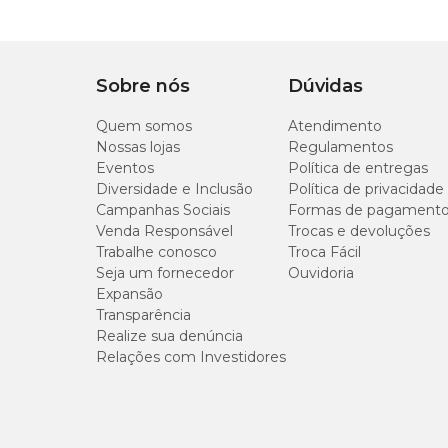
pet não destrua ou tire pedaços, que possam ser engolidos p
Tipo de Pet
Cachorro
Medidas aproximadas
Com som
Não
Sobre nós
Dúvidas
Diâmetro 7cm.
Quem somos
Atendimento
Nossas lojas
Regulamentos
Eventos
Política de entregas
Diversidade e Inclusão
Política de privacidade
Campanhas Sociais
Formas de pagament
Venda Responsável
Trocas e devoluções
Trabalhe conosco
Troca Fácil
Seja um fornecedor
Ouvidoria
Expansão
Transparência
Realize sua denúncia
Relações com Investidores