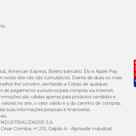
ets
lub, American Express; Boleto bancário; Elo e Apple Pay.
m nosso site não são cumulativos. Diante de duas ou mais
melhor lhe convém, isentando a Cobasi de qualquer
es de pagamento exclusivos para compras via internet,
e promoções são válidas apenas para produtos vendidos e
alores no site, o valor válido é o do carrinho de compras.
suas informações pessoais e financeiras.
asi.
NDUSTRIALIZADOS S.A.
sar Coimbra, nº 210, Galpão A - Alphaville Industrial,