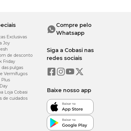
eciais
Compre pelo
Whatsapp
as Exclusivas
a Joy
resh
Siga a Cobasi nas
om de desconto
redes sociais
k Friday
o das pulgas
e Vermífugos
 Plus
 Day
Baixe nosso app
a Loja Cobasi
s de cuidados