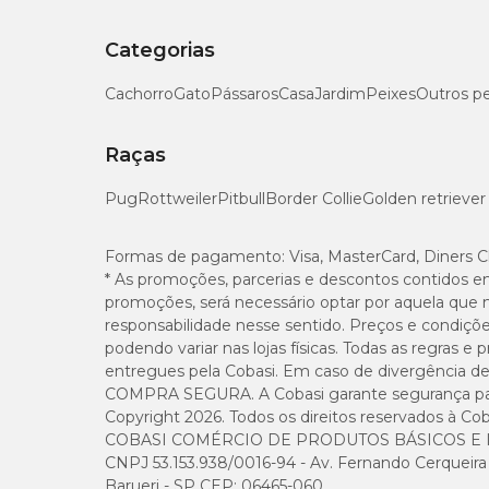
Categorias
Cachorro
Gato
Pássaros
Casa
Jardim
Peixes
Outros p
Raças
Pug
Rottweiler
Pitbull
Border Collie
Golden retriever
Formas de pagamento:
Visa, MasterCard, Diners C
* As promoções, parcerias e descontos contidos e
promoções, será necessário optar por aquela que 
responsabilidade nesse sentido. Preços e condiçõ
podendo variar nas lojas físicas. Todas as regras 
entregues pela Cobasi. Em caso de divergência de v
COMPRA SEGURA. A Cobasi garante segurança para 
Copyright 2026. Todos os direitos reservados à Cob
COBASI COMÉRCIO DE PRODUTOS BÁSICOS E I
CNPJ 53.153.938/0016-94 - Av. Fernando Cerqueira Cé
Barueri - SP CEP: 06465-060