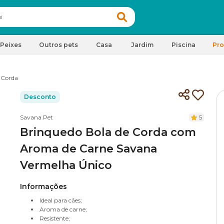
Peixes
Outros pets
Casa
Jardim
Piscina
Pr
 Corda
Desconto
Savana Pet
5
Brinquedo Bola de Corda com
Aroma de Carne Savana
Vermelha Único
Informações
Ideal para cães;
Aroma de carne;
Resistente;