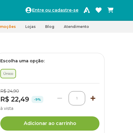
Entre ou cadastre-se
omoções
Lojas
Blog
Atendimento
Escolha uma opção:
Único
R$ 24,90
R$ 22,49
1
-9%
à vista
Adicionar ao carrinho