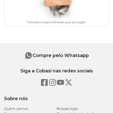
Onde comprar brinquedos para pássaros?
Você encontra o
Brinquedo Balanço Poleiro para Papagaio
Animalíssimo com preço
especial aqui na Cobasi! Compre pelo
site, aplicativo ou em uma de nossas
lojas físicas
. Confira
também nossa linha completa de
Acessórios e Brinquedos
para pets e proporcione mais diversão, conforto e bem-estar ao seu
companheiro!
Compre pelo Whatsapp
Siga a Cobasi nas redes sociais
Sobre nós
Quem somos
Nossas lojas