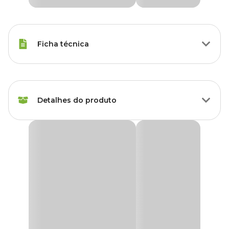
Ficha técnica
Agapornis, Arara, Cacatuas,
Espécies
Calopsita, Papagaio
Detalhes do produto
Marca
Animalissimo
Brinquedo Balanço Poleiro para Papagaio
Gênero
Unissex
Animalíssimo
O
Brinquedo Balanço Poleiro para Papagaio Animalíssimo
Material
Madeira
foi desenvolvido para proporcionar mais diversão, interação e
estímulos para aves. Produzido com
madeira e casca de pinus
,
ajuda a criar um ambiente mais enriquecido dentro da gaiola,
incentivando os instintos naturais de exploração, movimentação e
brincadeira dos papagaios.