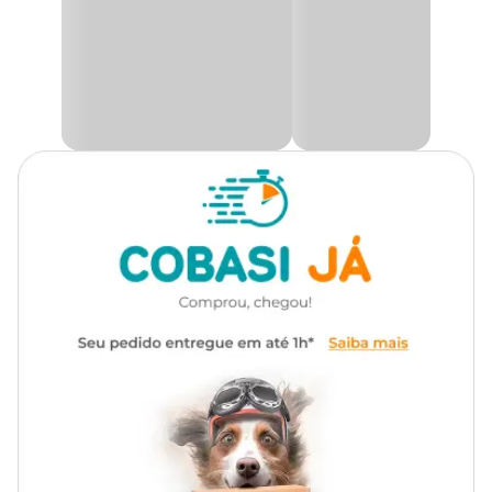
Com estrutura suspensa em formato de balanço e poleiro, o
brinquedo auxilia nas atividades físicas e no entretenimento diário
da ave, contribuindo para reduzir o estresse e o tédio. Além disso,
oferece um espaço confortável para o papagaio se apoiar, brincar e
interagir ao longo do dia.
Benefícios do Balanço Poleiro para Papagaios
Fabricado com materiais resistentes e naturais, o brinquedo
estimula exercícios, coordenação e equilíbrio das aves, promovendo
mais qualidade de vida e bem-estar. A combinação de
madeira e
casca de pinus
proporciona uma experiência mais atrativa e
divertida, deixando o ambiente da gaiola mais interativo e
enriquecido.
Medidas aproximadas
Altura
Largura
Profundidade
22 cm
25 cm
8 cm