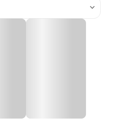
s para aves.
urais de
stresse e o tédio.
ertida. A
ental e no bem-
rofundidade