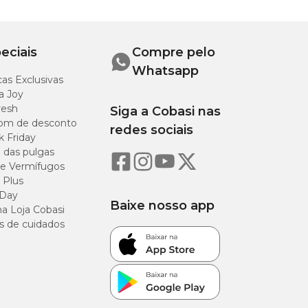
 cm
eciais
Compre pelo
Whatsapp
as Exclusivas
a Joy
resh
Siga a Cobasi nas
aplicativo ou em
om de desconto
são, conforto e
redes sociais
k Friday
o das pulgas
e Vermífugos
 Plus
 Day
Baixe nosso app
a Loja Cobasi
s de cuidados