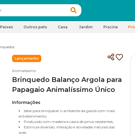
Peixes
Outros pets
Casa
Jardim
Piscina
Pr
inquedos
Lançamento
Animalissimo
Brinquedo Balanço Argola para
Papagaio Animalíssimo Único
Informações
Ideal para enriquecer o ambiente da gaiola com mais
entretenimento;
Produzido com madeira e casca de pinus resistentes;
Estimula diversão, interação e atividades naturais das
aves.