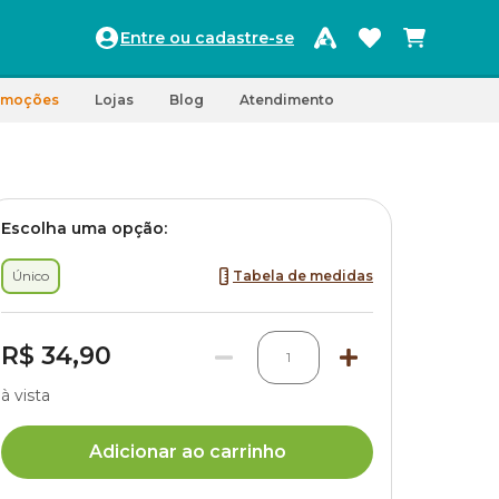
Entre ou cadastre-se
omoções
Lojas
Blog
Atendimento
Escolha uma opção:
Único
Tabela de medidas
R$ 34,90
1
à vista
Adicionar ao carrinho