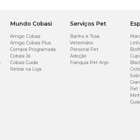
25 cm
8
Mundo Cobasi
Serviços Pet
Esp
Amigo Cobasi
Banho e Tosa
Marc
Amigo Cobasi Plus
Veterinário
Linh
Compra Programada
Personal Pet
Biof
agaio Animalíssimo com preço
especial aqui na Cobasi! Compre pelo site, 
Cobasi Já
Adoção
Cup
a completa de
Acessórios e Brinquedos
para pets e proporcione mais diver
o
Cobasi Cuida
Franquia Pet Anjo
Blac
Retirar na Loja
Cicl
Sobr
Gran
Pet
Minh
Guia