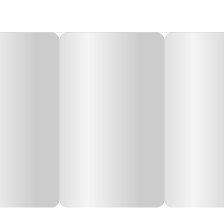
atuas, Calopsita, Papagaio
imalíssimo
líssimo
foi desenvolvido para proporcionar mais diversão, interação e estímulo
ar um ambiente mais enriquecido dentro da gaiola, incentivando os instintos nat
vidades físicas e no entretenimento diário da ave, contribuindo para reduzir o e
orcionando mais praticidade e segurança para o pet.
xercícios, coordenação e interação das aves, tornando a rotina mais ativa e div
experiência mais atrativa para o papagaio, ajudando no enriquecimento ambi
Largura
P