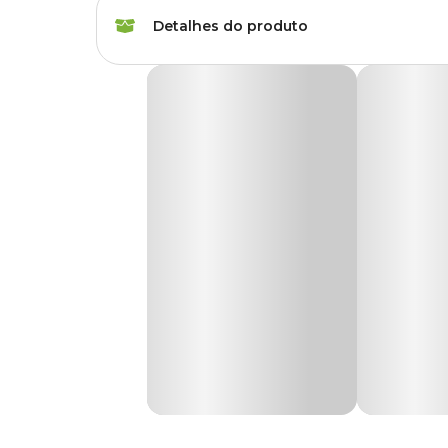
Espécies
Agapornis, Arara, Cac
Detalhes do produto
Marca
Animalissimo
Brinquedo Balanço Argola para Papagaio An
Gênero
Unissex
O
Brinquedo Balanço Argola para Papagaio Anima
Produzido com
madeira e casca de pinus
, ajuda a cri
exploração, movimentação e brincadeira dos papagaios.
Material
Madeira
Com formato de argola suspensa, o brinquedo auxilia nas ati
Seu design funcional permite fácil fixação na gaiola, prop
Benefícios do Balanço para Papagaios
Fabricado com materiais resistentes, o brinquedo estimula e
combinação de
madeira e casca de pinus
oferece uma 
estar do pet.
Medidas aproximadas
Altura