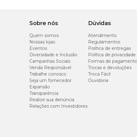
22 cm
Sobre nós
Dúvidas
Quem somos
Atendimento
Onde comprar brinquedos para pássaros?
Nossas lojas
Regulamentos
Eventos
Política de entregas
Você encontra o
Brinquedo Balanço Argola para Pap
Diversidade e Inclusão
Política de privacidade
uma de nossas
lojas físicas
. Confira também nossa linh
Campanhas Sociais
Formas de pagament
bem-estar ao seu companheiro!
Venda Responsável
Trocas e devoluções
Trabalhe conosco
Troca Fácil
Seja um fornecedor
Ouvidoria
Expansão
Transparência
Realize sua denúncia
Relações com Investidores