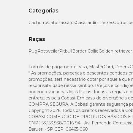
Categorias
Cachorro
Gato
Pássaros
Casa
Jardim
Peixes
Outros p
Raças
Pug
Rottweiler
Pitbull
Border Collie
Golden retriever
Formas de pagamento:
Visa, MasterCard, Diners C
* As promoções, parcerias e descontos contidos e
promoções, será necessário optar por aquela que 
responsabilidade nesse sentido. Preços e condiçõ
podendo variar nas lojas físicas. Todas as regras 
entregues pela Cobasi. Em caso de divergência de v
COMPRA SEGURA. A Cobasi garante segurança para 
Copyright 2026. Todos os direitos reservados à Cob
COBASI COMÉRCIO DE PRODUTOS BÁSICOS E I
CNPJ 53.153.938/0016-94 - Av. Fernando Cerqueira Cé
Barueri - SP CEP: 06465-060