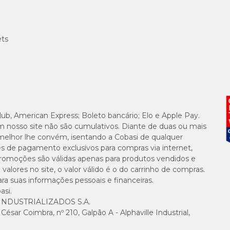
ets
lub, American Express; Boleto bancário; Elo e Apple Pay.
m nosso site não são cumulativos. Diante de duas ou mais
melhor lhe convém, isentando a Cobasi de qualquer
es de pagamento exclusivos para compras via internet,
e promoções são válidas apenas para produtos vendidos e
alores no site, o valor válido é o do carrinho de compras.
suas informações pessoais e financeiras.
asi.
NDUSTRIALIZADOS S.A.
sar Coimbra, nº 210, Galpão A - Alphaville Industrial,