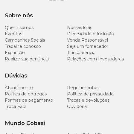
Embalagem com 1
Apresentação
comprimido mastigável
Carrapatos (formas jovens e adultas)
Sobre nós
Tipo de Pet
Cachorros
Ixodes ricinus
Quem somos
Nossas lojas
Ixodes hexagonus
Eventos
Diversidade e Inclusão
Ixodes scapularis
Campanhas Sociais
Venda Responsável
Ixodes holocyclus
Trabalhe conosco
Seja um fornecedor
Dermacentor reticulatus
Expansão
Transparência
Dermacentor variabilis
Rhipicephalus sanguineus
Realize sua denúncia
Relações com Investidores
Dúvidas
Quais são os principais benefícios do Bravecto 20
a 40kg?
Atendimento
Regulamentos
Política de entregas
Política de privacidade
O medicamento amplia a cobertura antiparasitária e oferece
Formas de pagamento
Trocas e devoluções
suporte no controle de diferentes infestações em cães de médio e
Troca Fácil
Ouvidoria
grande porte.
Entre os principais benefícios estão:
Mundo Cobasi
trata a
sarna demodécica, sarna sarcóptica e ácaros de
orelha
;