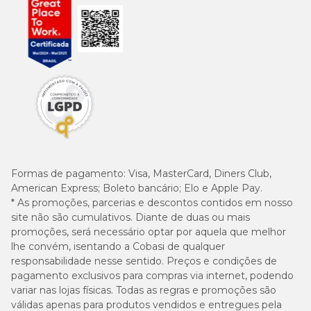
semanas entre as doses
, podendo o produto ser administrado
até quatro vezes ao ano.
Para informações completas sobre segurança e uso adequado,
consulte sempre a bula oficial e a orientação de um médico-
veterinário.
O Bravecto 1000mg tem efeitos colaterais?
Com base em estudos conduzidos pela MSD Saúde Animal, o
Bravecto 1000mg
apresenta baixa incidência de reações
adversas.
Formas de pagamento:
Visa, MasterCard, Diners Club,
Em casos raros (aproximadamente 1,6%), podem ocorrer sinais
American Express; Boleto bancário; Elo e Apple Pay.
gastrointestinais leves e transitórios, como diarreia, vômito,
* As promoções, parcerias e descontos contidos em nosso
inapetência ou salivação. Caso o animal apresente qualquer reação
site não são cumulativos. Diante de duas ou mais
incomum, é importante buscar orientação veterinária.
promoções, será necessário optar por aquela que melhor
lhe convém, isentando a Cobasi de qualquer
O Bravecto 20 a 40kg tem contraindicação?
responsabilidade nesse sentido. Preços e condições de
pagamento exclusivos para compras via internet, podendo
variar nas lojas físicas. Todas as regras e promoções são
Sim, o
Bravecto 1000mg para cães 20 a 40kg
é
contraindicado para:
válidas apenas para produtos vendidos e entregues pela