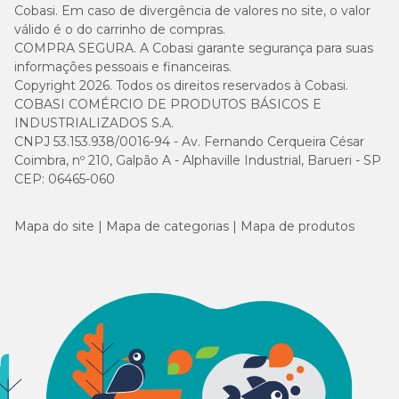
Cobasi. Em caso de divergência de valores no site, o valor
cães com menos de 8 semanas de idade;
válido é o do carrinho de compras.
cães com peso inferior a 2 kg;
COMPRA SEGURA. A Cobasi garante segurança para suas
informações pessoais e financeiras.
animais com histórico de hipersensibilidade aos componentes
Copyright 2026. Todos os direitos reservados à Cobasi.
da fórmula.
COBASI COMÉRCIO DE PRODUTOS BÁSICOS E
INDUSTRIALIZADOS S.A.
CNPJ 53.153.938/0016-94 - Av. Fernando Cerqueira César
O produto também não deve ser administrado em intervalos
inferiores a 8 semanas. Para garantir o uso seguro, consulte
Coimbra, nº 210, Galpão A - Alphaville Industrial, Barueri - SP
sempre um médico-veterinário.
CEP: 06465-060
Linha completa Bravecto para cães de todos os
Mapa do site
Mapa de categorias
Mapa de produtos
portes
Além da versão de 20 a 40kg, a Cobasi oferece a
linha completa do medicamento Bravecto
para cães
pequenos, médios e grandes:
Bravecto 2 a 4,5 kg – 112,5 mg
Bravecto 4,5 a 10 kg – 250 mg