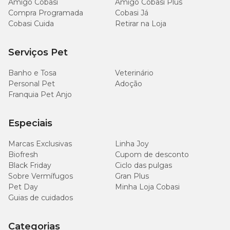
Amigo Cobasi
Amigo Cobasi Plus
Compra Programada
Cobasi Já
auxilia na redução das populações de pulgas nas áreas onde o
Cobasi Cuida
Retirar na Loja
cão circula;
pode integrar o manejo da
dermatite alérgica à picada de
Serviços Pet
pulga (DAPP)
;
contribui para reduzir riscos associados a parasitas
Banho e Tosa
Veterinário
transmissores de doenças;
Personal Pet
Adoção
comprimido mastigável de fácil administração.
Franquia Pet Anjo
Especiais
Como administrar Bravecto 20 a 40kg?
Marcas Exclusivas
Linha Joy
De acordo com a
bula Bravecto
, ofereça um comprimido
Biofresh
Cupom de desconto
mastigável inteiro diretamente ao cão ou junto ao alimento,
Black Friday
Ciclo das pulgas
conforme a aceitação do animal.
Sobre Vermífugos
Gran Plus
Pet Day
Minha Loja Cobasi
O comprimido não deve ser partido ou dividido, pois a dosagem é
Guias de cuidados
calculada conforme o peso corporal do pet. Além disso, o produto
não deve ser administrado em intervalos inferiores a 8 semanas.
Categorias
Consulte sempre um médico-veterinário para orientação