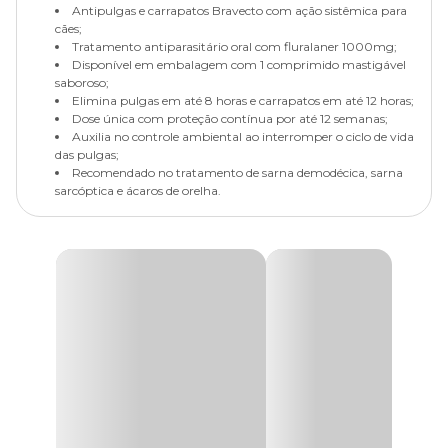
Antipulgas e carrapatos Bravecto com ação sistêmica para
cães;
Tratamento antiparasitário oral com fluralaner 1000mg;
Disponível em embalagem com 1 comprimido mastigável
saboroso;
Elimina pulgas em até 8 horas e carrapatos em até 12 horas;
Dose única com proteção contínua por até 12 semanas;
Auxilia no controle ambiental ao interromper o ciclo de vida
das pulgas;
Recomendado no tratamento de sarna demodécica, sarna
sarcóptica e ácaros de orelha.