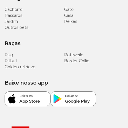
adequada e uso seguro do medicamento.
Cachorro
Gato
Pássaros
Casa
Quais cuidados são necessários na administração
Jardim
Peixes
do Bravecto 20 a 40kg?
Outros pets
Para manter a qualidade e a eficácia do medicamento, siga as
Raças
orientações de armazenamento descritas na
bula do Bravecto
:
conservar na embalagem original até o momento do uso;
Pug
Rottweiler
manter em local seco, protegido da luz solar;
armazenar em temperatura entre 15°C e 30°C;
Pitbull
Border Collie
manter fora do alcance de crianças e outros animais.
Golden retriever
Durante a administração, também são recomendados alguns
Baixe nosso app
cuidados:
não comer, beber ou fumar enquanto manusear o produto;
lavar bem as mãos com água e sabão após o uso;
não partir ou dividir o comprimido, pois a dose é calculada
conforme o peso do cão.
Importante! A
reaplicação deve respeitar o intervalo de 12