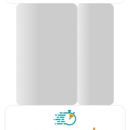
Marca
Soma
Bomba Submersa Soma Aquários e Fontes SM-280
Autovolt
Gênero
Unissex
A
Bomba Submersa Soma SM-280 Autovolt
é a escolha ideal
para quem busca eficiência e versatilidade em sistemas de
circulação de água. Compacta, silenciosa e de fácil instalação, ela é
Material
Plástico, Resina
perfeita para aquários de água doce ou salgada, fontes
ornamentais e até bebedouros de cães e gatos. Seu design prático
permite o uso em pequenos espaços, garantindo excelente
desempenho sem ruídos incômodos.
Com vazão de 280 litros por hora e potência de 4W, a
Bomba
SM-280
possui coluna d’água de até 65 cm e acompanha
ventosas de fixação, tubo de saída e cabo de 1,40 metro. O modelo
é autovolt, funcionando em 110V ou 220V, o que facilita sua
utilização em diferentes ambientes sem a necessidade de
adaptadores.
Só aqui na Cobasi você encontra a
Bomba Submersa Soma SM-
280 Autovolt com preço
especial. Compre agora mesmo em
nosso site, app ou em uma de nossas lojas.