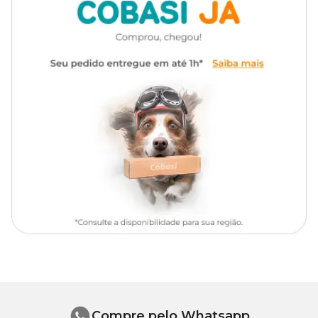
Modo de Usar
Usar o equipamento sempre submerso.
Não trabalhar a seco.
Coluna d'água de até 65cm.
Medidas aproximadas
Altura: 3,60cm
Largura: 4,70cm
Comprimento: 4,80cm
Compre pelo Whatsapp