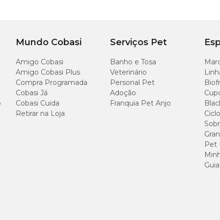
);
roduto).
Mundo Cobasi
Serviços Pet
Esp
Amigo Cobasi
Banho e Tosa
Marc
Amigo Cobasi Plus
Veterinário
Linh
Compra Programada
Personal Pet
Biof
Cobasi Já
Adoção
Cup
o
Cobasi Cuida
Franquia Pet Anjo
Blac
Retirar na Loja
Cicl
Sobr
Gran
Pet
Minh
Guia