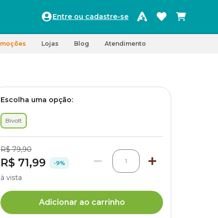
Entre ou cadastre-se
omoções
Lojas
Blog
Atendimento
Escolha uma opção:
Bivolt
R$ 79,90
R$ 71,99
1
-9%
à vista
Adicionar ao carrinho