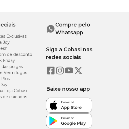
eciais
Compre pelo
Whatsapp
as Exclusivas
a Joy
resh
Siga a Cobasi nas
om de desconto
redes sociais
k Friday
o das pulgas
e Vermífugos
 Plus
 Day
Baixe nosso app
a Loja Cobasi
s de cuidados