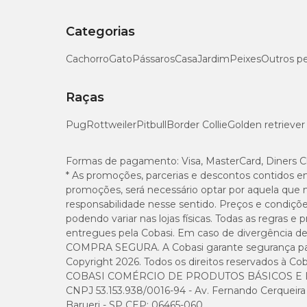
Categorias
Cachorro
Gato
Pássaros
Casa
Jardim
Peixes
Outros p
Raças
Pug
Rottweiler
Pitbull
Border Collie
Golden retriever
Formas de pagamento:
Visa, MasterCard, Diners C
* As promoções, parcerias e descontos contidos e
promoções, será necessário optar por aquela que 
responsabilidade nesse sentido. Preços e condiçõ
podendo variar nas lojas físicas. Todas as regras 
entregues pela Cobasi. Em caso de divergência de v
COMPRA SEGURA. A Cobasi garante segurança para 
Copyright 2026. Todos os direitos reservados à Cob
COBASI COMÉRCIO DE PRODUTOS BÁSICOS E I
CNPJ 53.153.938/0016-94 - Av. Fernando Cerqueira Cé
Barueri - SP CEP: 06465-060