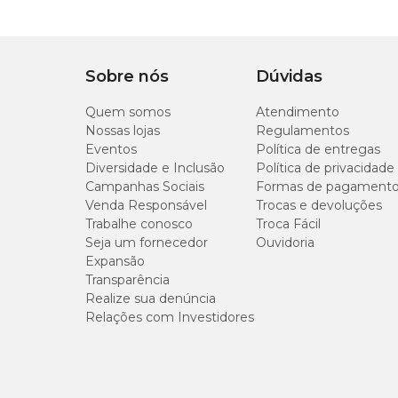
Temperatura máxima da água 35° C;
Segurança com baixa tensão no fio (tecnologia USB 5V
Potência de 1,3W
Baixíssimo consumo de energia;
Bomba bivolt automático (adaptador acompanha o p
Sobre nós
Dúvidas
Quem somos
Atendimento
Medidas aproximadas
Nossas lojas
Regulamentos
Eventos
Política de entregas
Altura 5,5cm
Diversidade e Inclusão
Política de privacidade
Largura 9cm
Campanhas Sociais
Formas de pagament
Profundidade 9cm
Venda Responsável
Trocas e devoluções
Trabalhe conosco
Troca Fácil
Seja um fornecedor
Ouvidoria
Expansão
Transparência
Realize sua denúncia
Relações com Investidores