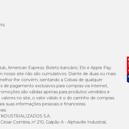
ets
lub, American Express; Boleto bancário; Elo e Apple Pay.
m nosso site não são cumulativos. Diante de duas ou mais
melhor lhe convém, isentando a Cobasi de qualquer
es de pagamento exclusivos para compras via internet,
e promoções são válidas apenas para produtos vendidos e
alores no site, o valor válido é o do carrinho de compras.
suas informações pessoais e financeiras.
asi.
NDUSTRIALIZADOS S.A.
sar Coimbra, nº 210, Galpão A - Alphaville Industrial,