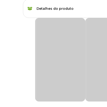
Voltagem
Bivolt
Detalhes do produto
Marca
Amicus
Bomba Submersa AM-Nano Amicus
Gênero
Unissex
A
Bomba Submersa AM-Nano Amicus
é indicada para 
aquários de água doce ou salgada, aquaterrários e pequen
É indicado também para bebedouros de gatos, a bomba subme
criação e manutenção de fontes de água, devido não oferec
Tendo as vantagens de ser silenciosa, não altera a temper
preço
especial, muito econômica que você só encontra aq
Informações adicionais
Plástico ABS virgem atóxico e que não degrada com o
Isolamento à prova d’água IPX8;
Coluna d’água: 80cm;
Vazão ajustável de 150L/h;