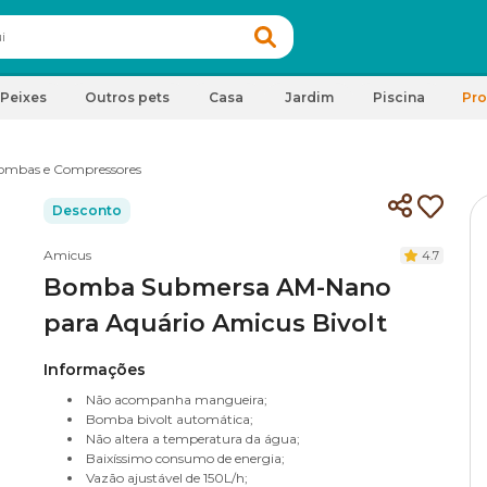
Peixes
Outros pets
Casa
Jardim
Piscina
Pr
ombas e Compressores
Desconto
Amicus
4.7
Bomba Submersa AM-Nano
para Aquário Amicus Bivolt
Informações
Não acompanha mangueira;
Bomba bivolt automática;
Não altera a temperatura da água;
Baixíssimo consumo de energia;
Vazão ajustável de 150L/h;