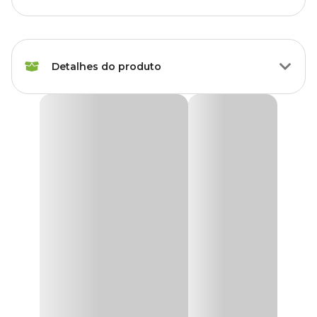
Marca
Ordene
Detalhes do produto
Gênero
Unissex
Bomba Plástica para Vac Bag Ordene
A
Bomba Plástica para Vac Bag Ordene
é para uso exclusivo
em Vac Bag, é ideal para viagens ou momentos em que não há
um aspirador disponível para uso.
Medidas aproximadas:
4 cm x 28 cm