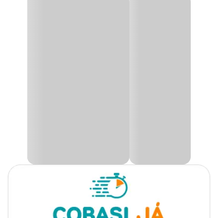
Gênero
Unissex
Bolsa Soma Para Material Filtrante
A
Bolsa Soma para Material Filtrante
é ideal para aquários de
água doce ou salgada, oferecendo uma solução prática e eficiente
para o uso de mídias filtrantes. Fabricada em malha resistente, essa
bolsa permite excelente circulação da água, favorecendo a ação
dos materiais filtrantes e contribuindo para a manutenção da
qualidade da água.
Compacta e durável, a
Bolsa Malha Fina da Soma
evita que as
mídias se dispersem no sistema de filtragem, mantendo seu
aquário sempre limpo e saudável. É compatível com diversos tipos
de mídias biológicas, químicas ou mecânicas, sendo uma aliada
essencial para aquaristas que buscam praticidade e desempenho
na filtragem.
Só aqui na Cobasi você encontra a
Bolsa Soma Para Material
Filtrante com preço
especial. Compre agora mesmo em nosso
site, app ou em uma de nossas lojas.
Modo de usar
Coloque os elementos filtrantse de sua preferência (ex. carvão