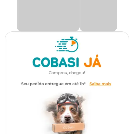
Cor
Azul
Medidas aproximadas
Gênero
Unissex
Tamanho
Diâmetro
Material
TPR
Único
5 cm
Funcionalidade
Buscar e Carregar
Tipo de Pet
Cachorro
Com som
Sim