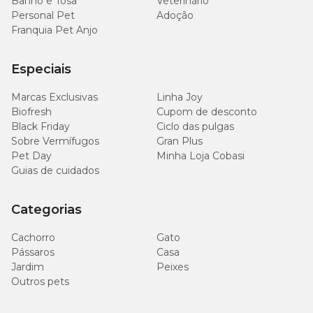
Banho e Tosa
Veterinário
Personal Pet
Adoção
Franquia Pet Anjo
Especiais
Marcas Exclusivas
Linha Joy
Biofresh
Cupom de desconto
Black Friday
Ciclo das pulgas
Sobre Vermífugos
Gran Plus
Pet Day
Minha Loja Cobasi
Guias de cuidados
Categorias
Cachorro
Gato
Pássaros
Casa
Jardim
Peixes
Outros pets