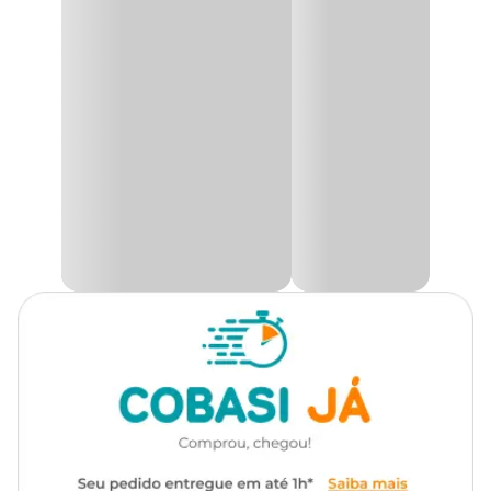
Cachorro
incentivem exercícios físicos e estreitem a relação com o tutor são
essenciais. Com isso em mente, a
Bola de Borracha Maciça
Mini Tudo Pet Vermelha
foi desenvolvida para proporcionar
Marca
Tudo Pet
atividade e diversão de maneira saudável.
Brinquedos são aliados fundamentais para combater o tédio e
Cor
Vermelho
reduzir a ansiedade, especialmente quando o pet passa algum
tempo sozinho. Feita com materiais atóxicos e de excelente
qualidade, a
Bola de Borracha Maciça Tudo Pet
oferece
Gênero
Unissex
durabilidade para que a diversão dure muito mais.
Na Cobasi, você encontra uma ampla seleção de produtos para
Material
Borracha
garantir a diversão do seu pet sempre que ele quiser! Acesse o site,
baixe o app ou visite nossas lojas físicas e aproveite a
Bola de
Borracha Maciça Mini Tudo Pet Vermelha
com um preço
Funcionalidade
Buscar e Carregar
especial.
Tipo de Pet
Cachorro
Com som
Não