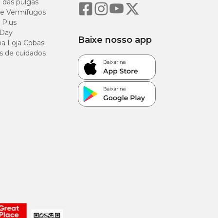
o das pulgas
e Vermífugos
 Plus
 Day
Baixe nosso app
a Loja Cobasi
s de cuidados
ue contribui para a
%
10%
10%
5,5%