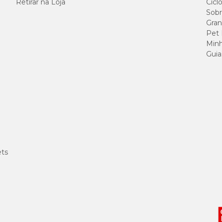
Retirar na Loja
Cicl
Sobr
Gran
Pet
Minh
Guia
ualidade e fibras que auxiliam na digestão. O resultado é um petisco crocante q
reinos.
Valor
ets
100g/kg
100g/kg
55g/kg