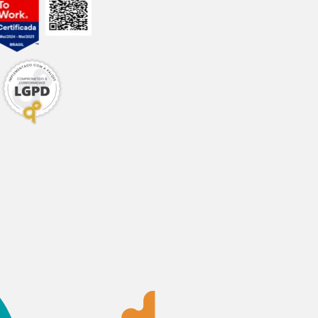
4%
7%
0,2%
1,5%
0,1%
1%
0,1%
0,9%