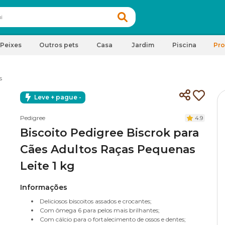
Peixes
Outros pets
Casa
Jardim
Piscina
Pr
s
Leve + pague -
Pedigree
4.9
Biscoito Pedigree Biscrok para
Cães Adultos Raças Pequenas
Leite 1 kg
Informações
Deliciosos biscoitos assados e crocantes;
Com ômega 6 para pelos mais brilhantes;
Com cálcio para o fortalecimento de ossos e dentes;