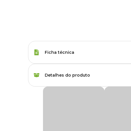
Ficha técnica
Porte
Raças Minis, Raças 
Detalhes do produto
Sabor do Petisco
Leite
Biscoito Pedigree Biscrok Adultos Cães Raç
Idade
Adulto
O Biscrok Pedigree para cães adultos de porte pequeno te
pelagem brilhante e a energia nos treinos. Porque seu 
Corante
Com corante inorgân
Importância dos petiscos na rotina dos cães