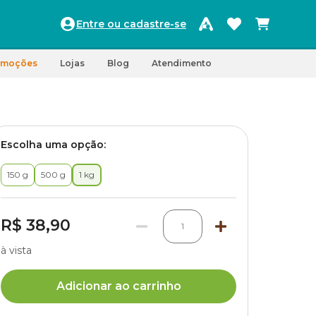
Entre ou cadastre-se
omoções
Lojas
Blog
Atendimento
Escolha uma opção:
150 g
500 g
1 kg
R$ 38,90
1
à vista
Adicionar ao carrinho