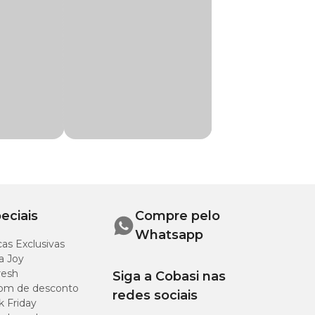
 Pinscher, Poodle, Pug, Shih Tzu, Yorkshire
 completa de
eciais
Compre pelo
Whatsapp
as Exclusivas
a Joy
resh
Siga a Cobasi nas
om de desconto
redes sociais
k Friday