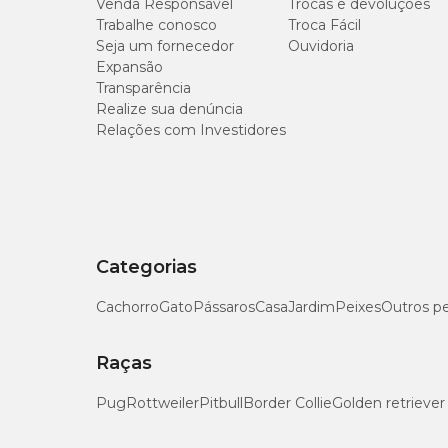
Venda Responsável
Trocas e devoluções
Leite integral em pó (biscoito sabor leite)
Trabalhe conosco
Troca Fácil
Açúcar
Minerais (cloreto de sódio, fosfato bicálcico)
Seja um fornecedor
Ouvidoria
Metabissulfito de sódio, sorbato de potássio
Expansão
Hidrolisado de fígado de ave e suíno
Transparência
BHT e dióxido de titânio (corante)
Realize sua denúncia
Relações com Investidores
Esses ingredientes fornecem vitaminas, proteínas de alta q
manutenção da saúde bucal e para o reforço positivo nos t
Níveis de garantia do Biscoito Pedigree Biscrok
Categorias
Parâmetro
Cachorro
Gato
Pássaros
Casa
Jardim
Peixes
Outros p
Umidade (máx.)
Raças
Proteína Bruta (mín.)
Pug
Rottweiler
Pitbull
Border Collie
Golden retriever
Extrato Etéreo (mín.)