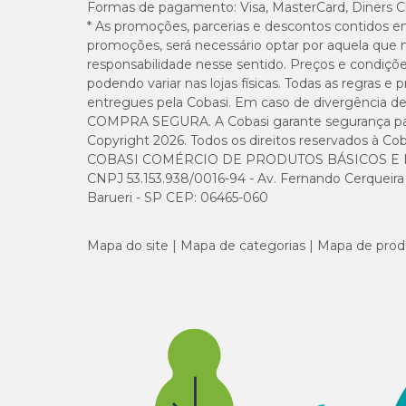
Formas de pagamento:
Visa, MasterCard, Diners C
* As promoções, parcerias e descontos contidos e
Matéria Fibrosa (máx.)
promoções, será necessário optar por aquela que 
responsabilidade nesse sentido. Preços e condiçõ
Matéria Mineral (máx.)
podendo variar nas lojas físicas. Todas as regras 
entregues pela Cobasi. Em caso de divergência de v
COMPRA SEGURA. A Cobasi garante segurança para 
Cálcio (mín.)
Copyright 2026. Todos os direitos reservados à Cob
COBASI COMÉRCIO DE PRODUTOS BÁSICOS E I
Cálcio (máx.)
CNPJ 53.153.938/0016-94 - Av. Fernando Cerqueira Cé
Barueri - SP CEP: 06465-060
Fósforo (mín.)
Mapa do site
Mapa de categorias
Mapa de prod
Fósforo (máx.)
Sódio (mín.)
Ácido Linoleico (mín.)