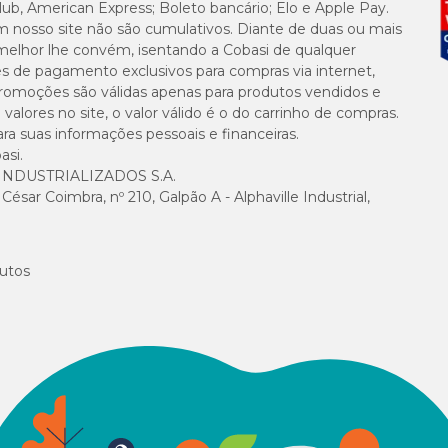
lub, American Express; Boleto bancário; Elo e Apple Pay.
m nosso site não são cumulativos. Diante de duas ou mais
40g/kg
melhor lhe convém, isentando a Cobasi de qualquer
es de pagamento exclusivos para compras via internet,
70g/kg
e promoções são válidas apenas para produtos vendidos e
alores no site, o valor válido é o do carrinho de compras.
suas informações pessoais e financeiras.
2000mg/kg
asi.
NDUSTRIALIZADOS S.A.
15g/kg
sar Coimbra, nº 210, Galpão A - Alphaville Industrial,
1000mg/kg
utos
10g/kg
1000mg/kg
9000mg/kg