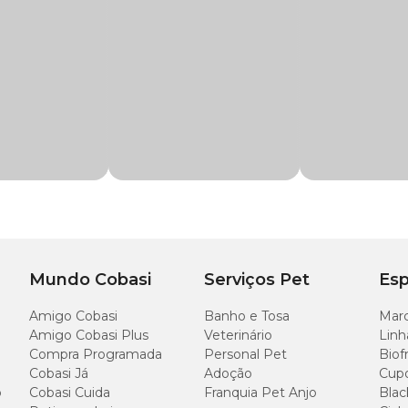
r, Chihuahua, Dachshund, Lhasa Apso, Lulu da Pomerânia, Maltês,
mento, ajudando a “consolidar” os comandos aprendidos.
, 500g ou 1kg
itaminas, auxiliando a nutrição equilibrada.
bui para a redução do acúmulo de tártaro.
entre tutor e pet.
scrok Pedigree
cionados que
contribuem
para a saúde da pele, pelagem, ossos e dentes. A lista
Mundo Cobasi
Serviços Pet
Esp
Amigo Cobasi
Banho e Tosa
Marc
Amigo Cobasi Plus
Veterinário
Linh
Compra Programada
Personal Pet
Biof
Cobasi Já
Adoção
Cup
o
Cobasi Cuida
Franquia Pet Anjo
Blac