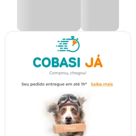
Terrier
Esse
biscoito gourmet para cães
foi desenvolvido por
veterinários e doutores em nutrição animal e pode ser oferecido
entre as refeições como agrado ou recompensa, garantindo
Apresentação
Embalagem 180g
carinho e bem-estar ao seu animal de estimação.
Só aqui na Cobasi, você encontra o
Biscoito Gourmet Bacon
Tipo de
Biscoito
Pet Dog com preço
especial e excelentes ofertas. Compre pelo
petisco
site, pelo App pu vá a uma loja física perto da sua casa.
Transgênico
Sem transgênico
Ingredientes
Farinha de Trigo, dextrose, óleo de frango, Hexametafosfato de
Marca
PetDog
sódio, Bicarbonato de sódio, Propionato de cálcio, aditivo
antioxidante (BHT e BHA), corante natural, aroma natural de
bacon, vitamina A, vitamina, D3, vitamina E, vitamina K3,
Gênero
Unissex
vitamina B1, vitamina B2, vitamina B6, vitamina B12, niacina,
pantotenato de cálcio, ácido fólico, cloreto de colina, biotina,
sulfato de ferro, sulfato de cobre, sulfato de manganês, sulfato de
zinco, iodato de cálcio e selenito de sódio.