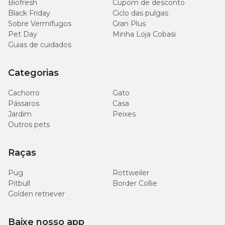
Biofresh
Cupom de desconto
Black Friday
Ciclo das pulgas
Sobre Vermífugos
Gran Plus
Pet Day
Minha Loja Cobasi
Guias de cuidados
Categorias
Cachorro
Gato
Pássaros
Casa
Jardim
Peixes
Outros pets
Raças
Pug
Rottweiler
Pitbull
Border Collie
Golden retriever
Baixe nosso app