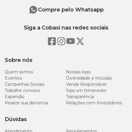
Compre pelo Whatsapp
Extrato Etéreo (mín.)
70g/kg
Siga a Cobasi nas redes sociais
Cálcio (mín.)
10g/kg
Cálcio (máx.)
30g/kg
Fósforo (mín.)
10g/kg
Sobre nós
Quem somos
Nossas lojas
Eventos
Diversidade e Inclusão
Campanhas Sociais
Venda Responsável
Quantidade recomendada
Trabalhe conosco
Seja um fornecedor
Expansão
Transparência
Realize sua denúncia
Relações com Investidores
Porte
Quantidade
Dúvidas
Pequeno Porte
4 unidades
Atendimento
Regulamentos