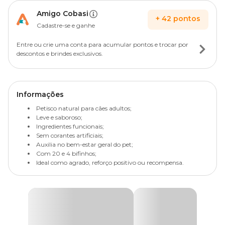
Amigo Cobasi
+
42
pontos
Cadastre-se e ganhe
Entre ou crie uma conta para acumular pontos e trocar por
descontos e brindes exclusivos.
Informações
Petisco natural para cães adultos;
Leve e saboroso;
Ingredientes funcionais;
Sem corantes artificiais;
Auxilia no bem-estar geral do pet;
Com 20 e 4 bifinhos;
Ideal como agrado, reforço positivo ou recompensa.