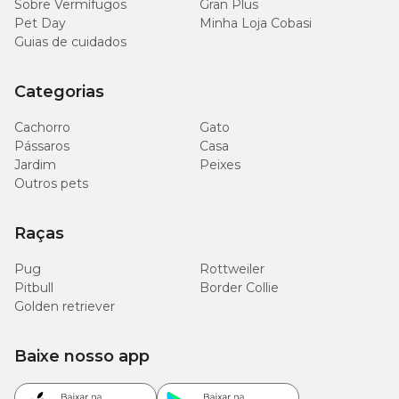
Sobre Vermífugos
Gran Plus
Pet Day
Minha Loja Cobasi
Guias de cuidados
Categorias
Cachorro
Gato
Pássaros
Casa
Jardim
Peixes
Outros pets
Raças
Pug
Rottweiler
Pitbull
Border Collie
Golden retriever
Baixe nosso app