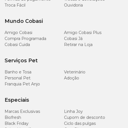
Troca Fácil
Ouvidoria
Oferecer até 2, 4 ou 6 unidades ao dia respectivamente aos cães de
pequeno, médio e grande porte.
Mundo Cobasi
Amigo Cobasi
Amigo Cobasi Plus
Compra Programada
Cobasi Já
Cobasi Cuida
Retirar na Loja
Serviços Pet
Banho e Tosa
Veterinário
Personal Pet
Adoção
Franquia Pet Anjo
Especiais
Marcas Exclusivas
Linha Joy
Biofresh
Cupom de desconto
Black Friday
Ciclo das pulgas