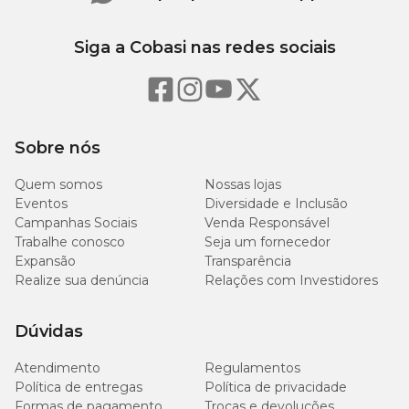
Siga a Cobasi nas redes sociais
800
Cálcio (mín.)
0,08%
mg/kg
20
Cálcio (máx.)
2%
g/kg
Sobre nós
800
Fósforo (mín.)
0,08%
mg/kg
Quem somos
Nossas lojas
Eventos
Diversidade e Inclusão
Campanhas Sociais
Venda Responsável
2.500
Ômega 3 (mín.)
0,25%
Trabalhe conosco
Seja um fornecedor
mg/kg
Expansão
Transparência
Realize sua denúncia
Relações com Investidores
10.000
Ômega 6 (mín.)
1%
mg/kg
Dúvidas
Atendimento
Regulamentos
Política de entregas
Política de privacidade
Quantidade Diária Recomendada
Formas de pagamento
Trocas e devoluções