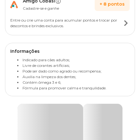
Amigo Cobasi
+
8
pontos
Cadastre-se e ganhe
Entre ou crie uma conta para acumular pontos e trocar por
descontos e brindes exclusivos.
Informações
Indicado para cães adultos;
Livre de corantes artificiais;
Pode ser dado como agrado ou recompensa;
Auxilia na limpeza dos dentes;
Contém ômega 3 e 6;
Fórmula para promover calma e tranquilidade.