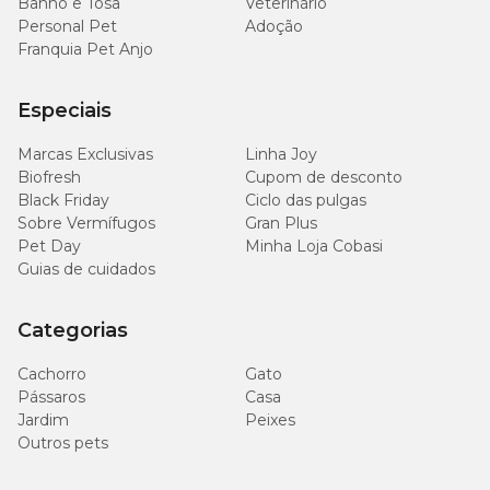
Banho e Tosa
Veterinário
Personal Pet
Adoção
Franquia Pet Anjo
Especiais
Marcas Exclusivas
Linha Joy
Biofresh
Cupom de desconto
Black Friday
Ciclo das pulgas
Sobre Vermífugos
Gran Plus
Pet Day
Minha Loja Cobasi
Guias de cuidados
Categorias
Cachorro
Gato
Pássaros
Casa
Jardim
Peixes
Outros pets