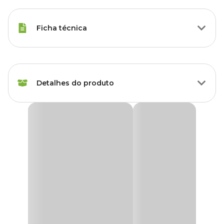
Ficha técnica
Marca
Kakatoo
Detalhes do produto
Gênero
Unissex
Bica Pedra Espacial Kakatoo
Brinquedo para pássaros com
Bica Pedra
.
Por ser colorido e realizar vários movimentos, promove atração e
estimula à atividade mental e física do seu pet. Contribuindo para
a tranquilidade e o bem estar dele. Reduzindo assim, o canibalismo
e a depenagem.
Contém bica pedra, que ajuda no desgaste natural do bico.
Indicado para Calopsitas, Agapornis, Periquitos, Lóris, Brotogeris,