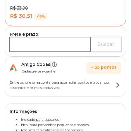
R$ 33,90
R$ 30,51
-10%
Frete e prazo:
Buscar
Amigo Cobasi
+
33
pontos
Cadastre-se e ganhe
Entre ou crie uma conta para acumular pontos e trocar por
descontos e brindes exclusivos.
Informações
Indicado para pássaros;
Ideal para psitacídeos pequenos e médios;
Reduz o canibalismo e a depenagem;