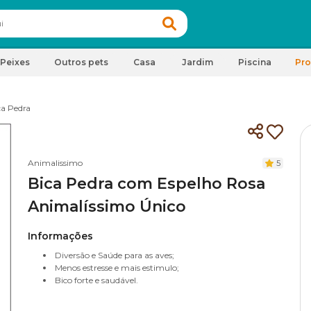
Peixes
Outros pets
Casa
Jardim
Piscina
Pr
ca Pedra
Animalissimo
5
Bica Pedra com Espelho Rosa
Animalíssimo Único
Informações
Diversão e Saúde para as aves;
Menos estresse e mais estimulo;
Bico forte e saudável.