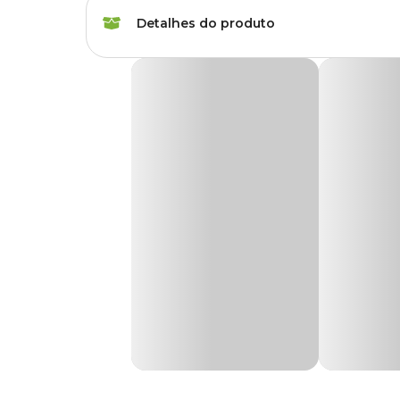
Espécies
Todas espécies
Detalhes do produto
Marca
Animalissimo
Bica Pedra com Espelho Rosa Animalíssimo
Cor
Rosa
A
Bica Pedra com Espelho Rosa Animalíssimo
traz d
Cuidar de um pássaro
é compreender suas necessidades f
Gênero
Unissex
uma vida cheia de estímulos e diversão.
A
Bica Pedra
com Espelho Rosa da Animalíssimo é muit
completo ao seu passarinho.
Enquanto o espelho proporciona entretenimento visual e i
prevenindo problemas futuros.
Esse tipo de brinquedo é essencial para combater o tédio,
obesidade, promovendo uma rotina mais leve, ativa e feliz.
Benefícios da bica pedra para aves