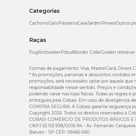
Categorias
Cachorro
Gato
Pássaros
Casa
Jardim
Peixes
Outros p
Raças
Pug
Rottweiler
Pitbull
Border Collie
Golden retriever
Formas de pagamento:
Visa, MasterCard, Diners C
* As promoções, parcerias e descontos contidos e
promoções, será necessário optar por aquela que 
responsabilidade nesse sentido. Preços e condiçõ
podendo variar nas lojas físicas. Todas as regras 
entregues pela Cobasi. Em caso de divergência de v
COMPRA SEGURA. A Cobasi garante segurança para 
Copyright 2026. Todos os direitos reservados à Cob
COBASI COMÉRCIO DE PRODUTOS BÁSICOS E I
CNPJ 53.153.938/0016-94 - Av. Fernando Cerqueira Cé
Barueri - SP CEP: 06465-060