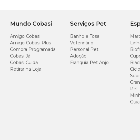
s;
.
Mundo Cobasi
Serviços Pet
Esp
Amigo Cobasi
Banho e Tosa
Marc
iferença no comportamento dele. Porque oferecer qualidade de vida é um gesto 
 Animalíssimo com preço
especial. Compre pelo site, app ou venha nos vis
Amigo Cobasi Plus
Veterinário
Linh
Compra Programada
Personal Pet
Biof
Cobasi Já
Adoção
Cup
o
Cobasi Cuida
Franquia Pet Anjo
Blac
Retirar na Loja
Cicl
Sobr
Gran
Pet
Minh
Guia