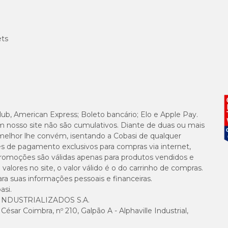
ets
lub, American Express; Boleto bancário; Elo e Apple Pay.
m nosso site não são cumulativos. Diante de duas ou mais
melhor lhe convém, isentando a Cobasi de qualquer
es de pagamento exclusivos para compras via internet,
e promoções são válidas apenas para produtos vendidos e
alores no site, o valor válido é o do carrinho de compras.
suas informações pessoais e financeiras.
asi.
NDUSTRIALIZADOS S.A.
sar Coimbra, nº 210, Galpão A - Alphaville Industrial,