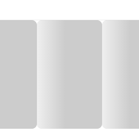
iversão, estímulo e bem-estar para seu pássaro.
ísicas, emocionais e mentais. Eles são inteligentes, sensíveis e curiosos por n
o mais do que um
acessório para gaiola
, é um brinquedo pensado para ofer
nteração, a bica pedra ajuda no
desgaste natural do bico
, colaborando para
 o estresse do cativeiro e comportamentos como a
automutilação em aves
(ar