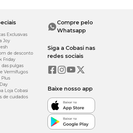
eciais
Compre pelo
Whatsapp
as Exclusivas
de amor. E aqui na
itar em uma das
a Joy
resh
Siga a Cobasi nas
om de desconto
redes sociais
k Friday
o das pulgas
e Vermífugos
 Plus
 Day
Baixe nosso app
a Loja Cobasi
s de cuidados