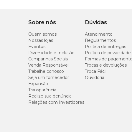
Estímulo mental e físico no dia a dia;
Reduz estresse e previne comportamentos compulsivo
Ajuda no desgaste natural do bico;
Embeleza a gaiola com um toque delicado e funcional
Sobre nós
Dúvidas
Quem somos
Atendimento
Seu pássaro vai adorar a novidade — e você vai sentir a d
Cobasi, você encontra a
Bica Pedra com Espelho Rosa
Nossas lojas
Regulamentos
nossas
lojas
.
Eventos
Política de entregas
Diversidade e Inclusão
Política de privacidade
Campanhas Sociais
Formas de pagament
Medidas aproximadas
Venda Responsável
Trocas e devoluções
Trabalhe conosco
Troca Fácil
Espelho: 12cm X 6cm;
Seja um fornecedor
Ouvidoria
Poleiro: 10cm.
Expansão
Transparência
Realize sua denúncia
Relações com Investidores