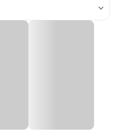
atureza, e merecem
ecer bem-estar
 a saúde bucal e
rancar penas) e a