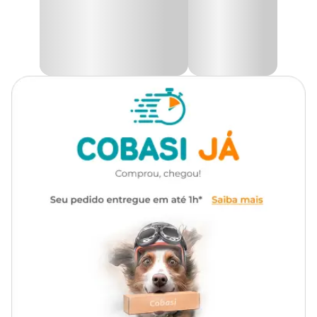
quem quer iniciar no
aquarismo ornamental
com um produto
bonito e funcional.
Além do visual sofisticado, o produto acompanha manual de
instruções e cuidados, facilitando o uso responsável e seguro. Ideal
para quem busca uma solução prática para criar
peixes Betta
em água doce.
Design inteligente e segurança para o seu Betta
A tampa evita que o peixe salte e ajuda a manter a água
protegida. A limpeza deve ser feita com materiais suaves, como
panos lisos ou espumas específicas. Evite produtos químicos ou
abrasivos.
Importante:
Não deixe a tampa aberta. Mantenha o aquário longe de produtos
de limpeza comuns e utilize apenas itens indicados para uso em
beteiras. Este produto não é um brinquedo.