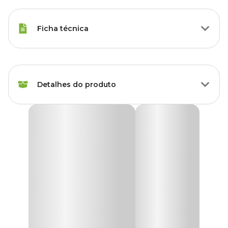
Ficha técnica
Tipos de Peixe
Peixe Betta
Detalhes do produto
Marca
Vigo Ar
Cor
Azul
Beteira Bettaflex Classic Vigo Ar Azul
A
Beteira Bettaflex Classic Vigo Ar Azul
é ideal para quem
Gênero
Unissex
deseja unir beleza, praticidade e bem-estar na
criação de peixes
Betta
. Com capacidade de 4,2 litros e design curvo moderno, ela
proporciona um ambiente confortável para o seu peixe, ao mesmo
Material
Acrílico
tempo em que adiciona charme à decoração do ambiente.
Fabricada em acrílico resistente de 2 mm, a beteira acompanha
uma
planta sintética decorativa
e está disponível com tampa
azul, garantindo praticidade no dia a dia e segurança para o seu
pet aquático. Seu formato compacto e elegante é perfeito para