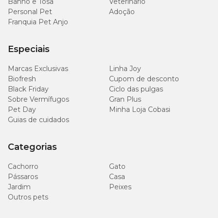
Banho e Tosa
Veterinário
Personal Pet
Adoção
Franquia Pet Anjo
Especiais
Marcas Exclusivas
Linha Joy
Biofresh
Cupom de desconto
Black Friday
Ciclo das pulgas
Sobre Vermífugos
Gran Plus
Pet Day
Minha Loja Cobasi
Guias de cuidados
Categorias
Cachorro
Gato
Pássaros
Casa
Jardim
Peixes
Outros pets