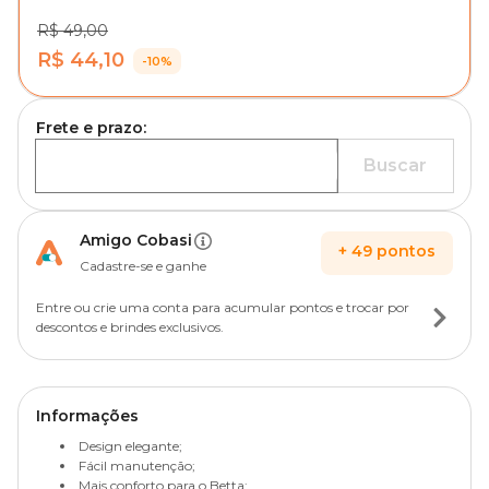
R$ 49,00
R$ 44,10
-10%
Frete e prazo:
Buscar
Amigo Cobasi
+
49
pontos
Cadastre-se e ganhe
Entre ou crie uma conta para acumular pontos e trocar por
descontos e brindes exclusivos.
Informações
Design elegante;
Fácil manutenção;
Mais conforto para o Betta;